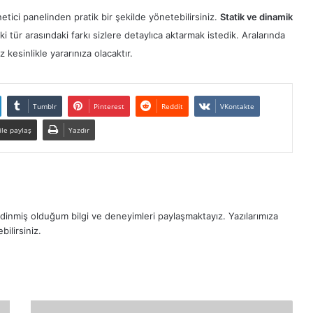
etici panelinden pratik bir şekilde yönetebilirsiniz.
Statik ve dinamik
tür arasındaki farkı sizlere detaylıca aktarmak istedik. Aralarında
kesinlikle yararınıza olacaktır.
Tumblr
Pinterest
Reddit
VKontakte
ile paylaş
Yazdır
dinmiş olduğum bilgi ve deneyimleri paylaşmaktayız. Yazılarımıza
bilirsiniz.
R