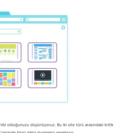
hibi olduğunuzu düşünüyoruz. Bu iki site türü arasındaki kritik
u üzerinde biraz daha durmamız gerekiyor.