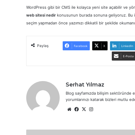
WordPress gibi bir CMS ile kolayca yeni site açabilir ve yön
web sitesi nedir
konusunun burada sonuna geliyoruz. Bu iki 
seçim yapmadan önce yazımızı dikkatli bir şekilde okumanız 
Paylaş
Facebook
X
LinkedIn
E-Posta 
Serhat Yılmaz
Blog sayfamızda bilişim sektöründe e
yorumlarınızı katarak bizleri mutlu ede
We
Fa
X
Ins
b
ce
tag
sit
bo
ra
esi
ok
m
G