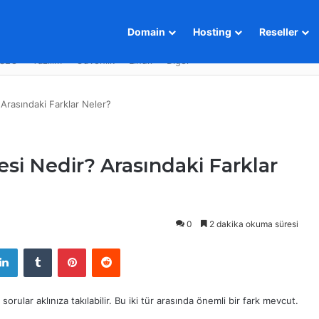
Domain
Hosting
Reseller
SEO
Yazılım
Güvenlik
Linux
Diğer
 Arasındaki Farklar Neler?
esi Nedir? Arasındaki Farklar
0
2 dakika okuma süresi
LinkedIn
Tumblr
Pinterest
Reddit
 sorular aklınıza takılabilir. Bu iki tür arasında önemli bir fark mevcut.