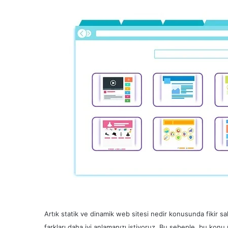
Artık statik ve dinamik web sitesi nedir konusunda fikir sa
farkları daha iyi anlamanızı istiyoruz. Bu sebeple, bu kon