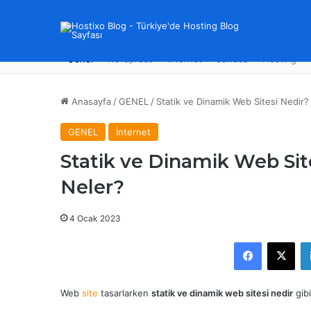
Genel
Wordpress
İnternet
Sunucu
Hosting
Anasayfa
/
GENEL
/
Statik ve Dinamik Web Sitesi Nedir?
GENEL
İnternet
Statik ve Dinamik Web Sit
Neler?
4 Ocak 2023
Facebook
X
Web
site
tasarlarken
statik ve dinamik web sitesi nedir
gibi