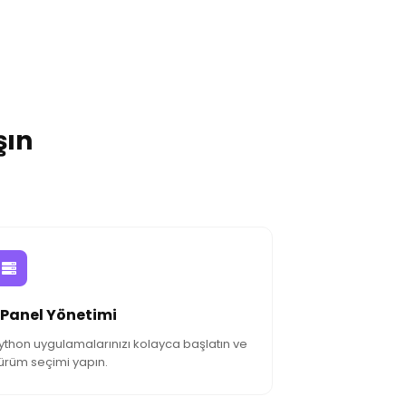
KUPON KODUNU GÖSTER
şın
Panel Yönetimi
ython uygulamalarınızı kolayca başlatın ve
ürüm seçimi yapın.