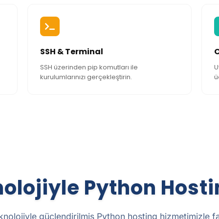
SSH & Terminal
SSH üzerinden pip komutları ile
U
kurulumlarınızı gerçekleştirin.
ü
nolojiyle Python Host
eknolojiyle güçlendirilmiş Python hosting hizmetimizle fa