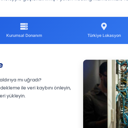
Kurumsal Donanım
Türkiye Lokasyon
e
saldırıya mı uğradı?
dekleme ile veri kaybını önleyin,
ri yükleyin.