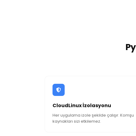
Benzersiz Python Hosting Deneyimi Şimdi
Py
CloudLinux İzolasyonu
Her uygulama izole şekilde çalışır. Komşu
kaynakları sizi etkilemez.