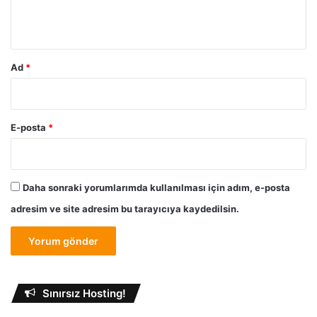
e
*
m
e
Ad
*
E-posta
*
Daha sonraki yorumlarımda kullanılması için adım, e-posta
adresim ve site adresim bu tarayıcıya kaydedilsin.
Sınırsız Hosting!