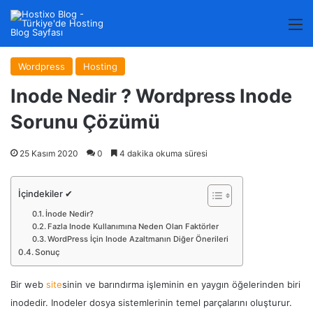
M
Wordpress
Hosting
Inode Nedir ? Wordpress Inode
Sorunu Çözümü
25 Kasım 2020
0
4 dakika okuma süresi
İçindekiler ✔
İnode Nedir?
Fazla Inode Kullanımına Neden Olan Faktörler
WordPress İçin Inode Azaltmanın Diğer Önerileri
Sonuç
Bir web
site
sinin ve barındırma işleminin en yaygın öğelerinden biri
inodedir. Inodeler dosya sistemlerinin temel parçalarını oluşturur.