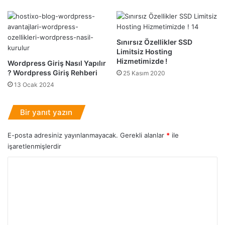
u
-
3
F
Sınırsız Özellikler SSD
a
Limitsiz Hosting
r
Hizmetimizde !
Wordpress Giriş Nasıl Yapılır
k
? Wordpress Giriş Rehberi
25 Kasım 2020
l
ı
13 Ocak 2024
Y
ö
Bir yanıt yazın
n
t
E-posta adresiniz yayınlanmayacak.
Gerekli alanlar
*
ile
e
işaretlenmişlerdir
m
İ
Y
l
e
o
Y
r
ü
u
k
l
m