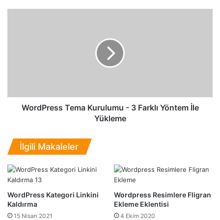
o
n
W
K
o
o
r
d
d
l
P
a
r
r
e
ı
s
-
s
%
T
WordPress Tema Kurulumu - 3 Farklı Yöntem İle
2
e
Yükleme
0
m
P
a
İlgili Makaleler
r
K
o
u
m
r
o
u
s
l
WordPress Kategori Linkini
Wordpress Resimlere Fligran
y
u
Kaldırma
Ekleme Eklentisi
o
m
15 Nisan 2021
4 Ekim 2020
n