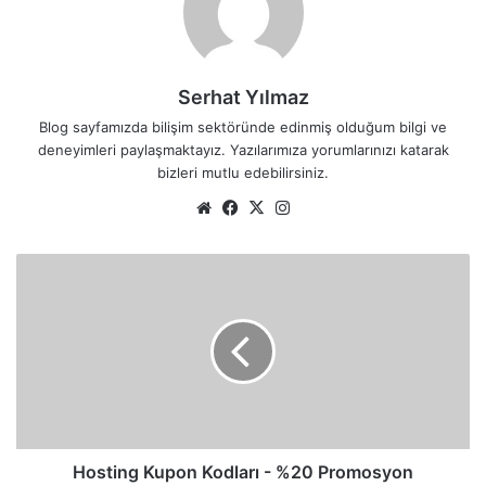
Serhat Yılmaz
Blog sayfamızda bilişim sektöründe edinmiş olduğum bilgi ve
deneyimleri paylaşmaktayız. Yazılarımıza yorumlarınızı katarak
bizleri mutlu edebilirsiniz.
We
Fa
X
Ins
b
ce
tag
sit
bo
ra
H
esi
ok
m
o
s
t
i
n
g
K
u
p
Hosting Kupon Kodları - %20 Promosyon