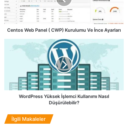
s
W
e
b
P
Centos Web Panel ( CWP) Kurulumu Ve İnce Ayarları
a
n
W
e
o
l
r
(
d
C
P
W
r
P
e
)
s
K
s
u
Y
WordPress Yüksek İşlemci Kullanımı Nasıl
r
ü
Düşürülebilir?
u
k
l
s
İlgili Makaleler
u
e
m
k