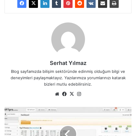
Serhat Yılmaz
Blog sayfamızda bilişim sektöründe edinmiş olduğum bilgi ve
deneyimleri paylaşmaktayız. Yazılarımıza yorumlarınızı katarak
bizleri mutlu edebilirsiniz.
We
Fa
X
Ins
b
ce
tag
sit
bo
ra
C
esi
ok
m
e
n
t
o