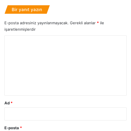
D
ü
Bir yanıt yazın
ş
ü
E-posta adresiniz yayınlanmayacak.
Gerekli alanlar
*
ile
r
işaretlenmişlerdir
ü
l
Y
e
o
b
i
r
l
u
i
m
r
?
*
Ad
*
E-posta
*