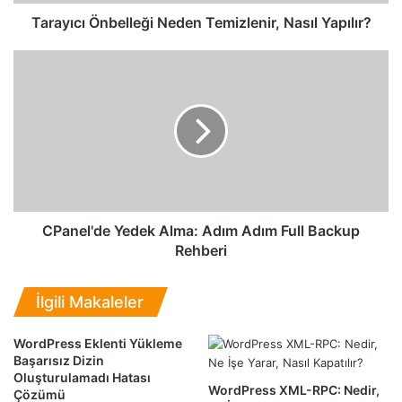
Ö
n
Tarayıcı Önbelleği Neden Temizlenir, Nasıl Yapılır?
b
e
C
l
P
l
a
e
n
ğ
e
i
l
N
'
e
d
d
e
e
Y
CPanel'de Yedek Alma: Adım Adım Full Backup
n
e
Rehberi
T
d
e
e
İlgili Makaleler
m
k
i
A
z
l
WordPress Eklenti Yükleme
l
Başarısız Dizin
m
Oluşturulamadı Hatası
e
a
WordPress XML-RPC: Nedir,
Çözümü
n
: