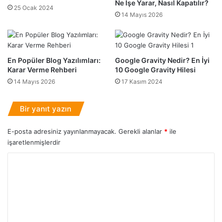
Ne İşe Yarar, Nasıl Kapatılır?
i
25 Ocak 2024
A
14 Mayıs 2026
r
d
,
ı
N
m
a
A
s
En Popüler Blog Yazılımları:
Google Gravity Nedir? En İyi
d
Karar Verme Rehberi
10 Google Gravity Hilesi
ı
ı
l
m
14 Mayıs 2026
17 Kasım 2024
Y
F
a
u
Bir yanıt yazın
p
l
ı
l
E-posta adresiniz yayınlanmayacak.
Gerekli alanlar
*
ile
l
B
işaretlenmişlerdir
ı
a
r
c
Y
?
k
u
o
p
r
R
u
e
h
m