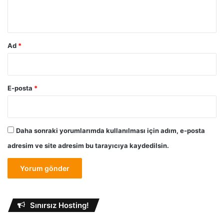
b
*
e
r
i
Ad
*
E-posta
*
Daha sonraki yorumlarımda kullanılması için adım, e-posta
adresim ve site adresim bu tarayıcıya kaydedilsin.
Sınırsız Hosting!