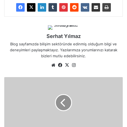
Serhat Yılmaz
Blog sayfamızda bilişim sektöründe edinmiş olduğum bilgi ve
deneyimleri paylaşmaktayız. Yazılarımıza yorumlarınızı katarak
bizleri mutlu edebilirsiniz.
We
Fa
X
Ins
b
ce
tag
sit
bo
ra
T
esi
ok
m
a
r
a
y
ı
c
ı