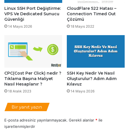
l
i
Linux SSH Port Değiştirme:
CloudFlare 522 Hatası –
a
r
VPS Ve Dedicated Sunucu
Connection Timed Out
r
?
Güvenliği
Çözümü
ı
T
14 Mayıs 2026
18 Mayıs 2022
e
k
n
i
k
l
e
r
CPC(Cost Per Click) nedir ?
SSH Key Nedir Ve Nasıl
i
Tıklama Başına Maliyet
Oluşturulur? Adım Adım
v
Nasıl Hesaplanır ?
Kılavuz
e
18 Aralık 2023
14 Mayıs 2026
A
v
a
Bir yanıt yazın
n
t
E-posta adresiniz yayınlanmayacak.
Gerekli alanlar
*
ile
a
işaretlenmişlerdir