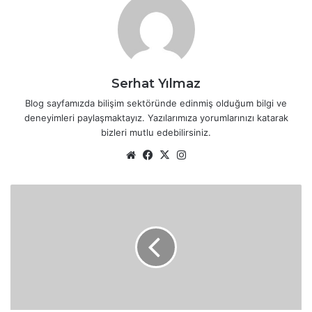
Serhat Yılmaz
Blog sayfamızda bilişim sektöründe edinmiş olduğum bilgi ve
deneyimleri paylaşmaktayız. Yazılarımıza yorumlarınızı katarak
bizleri mutlu edebilirsiniz.
We
Fa
X
Ins
b
ce
tag
sit
bo
ra
P
esi
ok
m
H
P
N
e
d
i
r
?