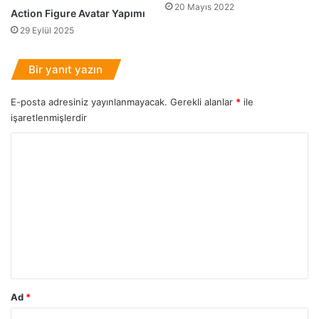
20 Mayıs 2022
s
z
Action Figure Avatar Yapımı
F
Y
29 Eylül 2025
o
ö
r
n
u
Bir yanıt yazın
l
m
e
T
r
E-posta adresiniz yayınlanmayacak.
Gerekli alanlar
*
ile
e
i
işaretlenmişlerdir
m
N
a
Y
e
s
l
o
ı
e
r
r
d
u
i
m
r
?
*
Ad
*