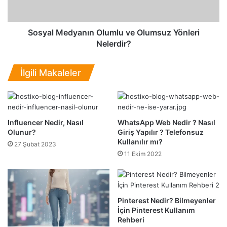
ı
e
|
d
8
y
Sosyal Medyanın Olumlu ve Olumsuz Yönleri
K
a
Nelerdir?
u
n
l
ı
İlgili Makaleler
l
n
a
O
n
l
ı
u
ş
m
Influencer Nedir, Nasıl
WhatsApp Web Nedir ? Nasıl
l
l
Olunur?
Giriş Yapılır ? Telefonsuz
ı
u
Kullanılır mı?
27 Şubat 2023
W
v
11 Ekim 2022
o
e
r
O
d
l
p
u
Pinterest Nedir? Bilmeyenler
r
m
İçin Pinterest Kullanım
e
s
Rehberi
s
u