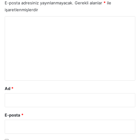
E-posta adresiniz yayınlanmayacak.
Gerekli alanlar
*
ile
işaretlenmişlerdir
Y
o
r
u
m
*
Ad
*
E-posta
*