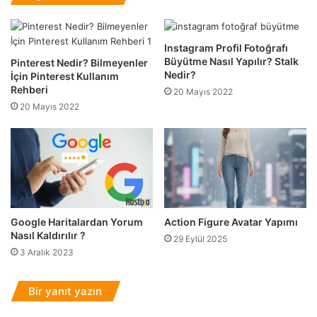
?
r
?
R
Instagram Profil Fotoğrafı
a
Büyütme Nasıl Yapılır? Stalk
Pinterest Nedir? Bilmeyenler
i
Nedir?
İçin Pinterest Kullanım
d
Rehberi
20 Mayıs 2022
N
20 Mayıs 2022
a
s
ı
l
Y
a
p
ı
Google Haritalardan Yorum
Action Figure Avatar Yapımı
l
Nasıl Kaldırılır ?
29 Eylül 2025
ı
3 Aralık 2023
r
?
Bir yanıt yazın