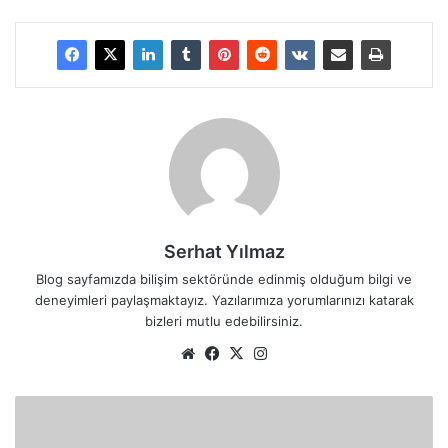
Serhat Yılmaz
Blog sayfamızda bilişim sektöründe edinmiş olduğum bilgi ve
deneyimleri paylaşmaktayız. Yazılarımıza yorumlarınızı katarak
bizleri mutlu edebilirsiniz.
We
Fa
X
Ins
b
ce
tag
sit
bo
ra
E
esi
ok
m
C
C