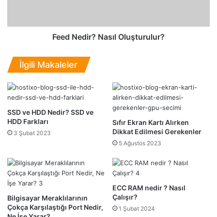
a
d
m
i
p
r
a
?
Feed Nedir? Nasıl Oluşturulur?
n
N
y
a
İlgili Makaleler
a
s
l
ı
a
l
r
O
ı
l
SSD ve HDD Nedir? SSD ve
N
u
HDD Farkları
Sıfır Ekran Kartı Alırken
a
ş
Dikkat Edilmesi Gerekenler
3 Şubat 2023
s
t
5 Ağustos 2023
ı
u
l
r
O
u
l
l
ECC RAM nedir ? Nasıl
u
u
Çalışır?
Bilgisayar Meraklılarının
ş
r
Çokça Karşılaştığı Port Nedir,
t
?
1 Şubat 2024
Ne İşe Yarar?