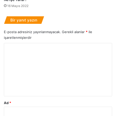
u
16 Mayıs 2022
r
u
l
Bir yanıt yazın
u
r
E-posta adresiniz yayınlanmayacak.
Gerekli alanlar
*
ile
?
işaretlenmişlerdir
Y
o
r
u
m
*
Ad
*