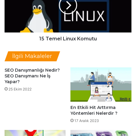
e
l
m
m
e
a
l
n
L
ı
i
n
n
15 Temel Linux Komutu
2
u
Y
x
İlgili Makaleler
ö
K
n
o
t
SEO Danışmanlığı Nedir?
m
SEO Danışmanı Ne İş
e
u
Yapar?
m
t
i
u
25 Ekim 2022
En Etkili Hit Arttırma
Yöntemleri Nelerdir ?
17 Aralık 2023