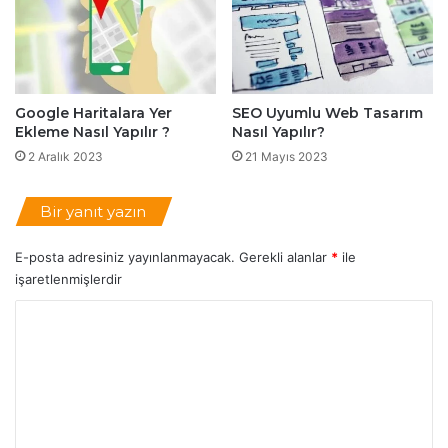
Google Haritalara Yer
SEO Uyumlu Web Tasarım
Ekleme Nasıl Yapılır ?
Nasıl Yapılır?
2 Aralık 2023
21 Mayıs 2023
Bir yanıt yazın
E-posta adresiniz yayınlanmayacak.
Gerekli alanlar
*
ile
işaretlenmişlerdir
Y
o
r
u
m