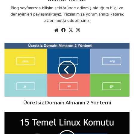
Blog sayfamızda bilişim sektöründe edinmiş olduğum bilgi ve
deneyimleri paylaşmaktayız. Yazılarımıza yorumlarınızı katarak
bizleri mutlu edebilirsiniz.
We
Fa
X
Ins
b
ce
tag
sit
bo
ra
Ü
esi
ok
m
c
r
e
t
s
i
z
D
o
Ücretsiz Domain Almanın 2 Yöntemi
m
a
1
i
5
n
T
A