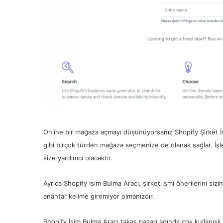
Online bir mağaza açmayı düşünüyorsanız Shopify Şirket İsm
gibi birçok türden mağaza seçmenize de olanak sağlar. İşletm
size yardımcı olacaktır.
Ayrıca Shopify İsim Bulma Aracı, şirket ismi önerilerini siz
anahtar kelime giremiyor olmanızdır.
Shopify İsim Bulma Aracı takas pazarı adında çok kullanışlı b