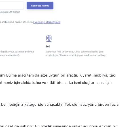
i Bulma aracı tam da size uygun bir araçtır. Kıyafet, mobilya, takı
eniz için akılda kalıcı ve etkili bir marka ismi oluşturmanız için
in belirlediğiniz kategoride sunacaktır. Tek olumsuz yönü birden fazla
ir özelliğe sahiptir. Bu özellik sayesinde şirket adı popüler olan bir