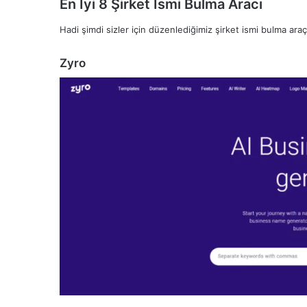
En İyi 8 Şirket İsmi Bulma Aracı
Hadi şimdi sizler için düzenlediğimiz şirket ismi bulma araçl
Zyro