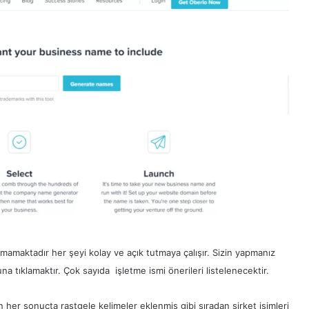
unmamaktadır her şeyi kolay ve açık tutmaya çalışır. Sizin yapmanız
a tıklamaktır. Çok sayıda işletme ismi önerileri listelenecektir.
 her sonuçta rastgele kelimeler eklenmiş gibi sıradan şirket isimleri