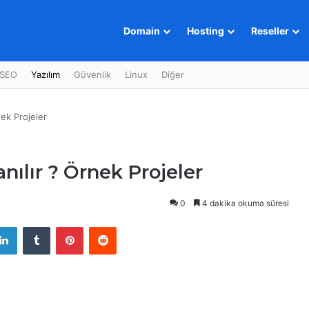
Domain
Hosting
Reseller
SEO
Yazılım
Güvenlik
Linux
Diğer
nek Projeler
nılır ? Örnek Projeler
0
4 dakika okuma süresi
LinkedIn
Tumblr
Pinterest
Reddit