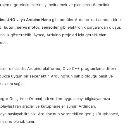
projenin gereksinimlerini iyi belirlemek ve planlamak önemlidir.
ino UNO
veya
Arduino Nano
gibi popüler Arduino kartlarından birini
d
,
buton
,
servo motor
,
sensorler
gibi elektronik parçalardan oluşur.
lılık gösterebilir. Ayrıca, Arduino projeleri için gerekli olan
edir.
abilir olmasıdır. Arduino platformu, C ve C++ programlama dillerini
 oldukça uygun bir seçenektir. Arduino’nun sahip olduğu basit ve
alarını sağlar.
re Geliştirme Ortamı) adı verilen uygulamayı bilgisayarınıza
laylaştıran araçlar ve kütüphaneler sunar. Ardından,
maya başlayabilirsiniz. Arduino’nun yetenekli ve geniş kütüphanesi,
rmesine olanak tanır.