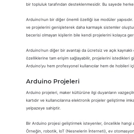
bir topluluk tarafından desteklenmesidir. Bu sayede herkes 
Arduino’nun bir diğer önemli özelliği ise modüler yapısıdır.
ve projelerini genişleterek daha karmaşık sistemler oluşt
becerisi olmayan kişilerin bile kendi projelerini kolayca ge
Arduino’nun diğer bir avantajı da ücretsiz ve açık kaynaklı
özelliklerine tam erişim sağlayabilir, projelerini istedikleri g
Arduino’yu hem profesyonel kullanıcılar hem de hobileri içi
Arduino Projeleri
Arduino projeleri, maker kültürüne ilgi duyanların vazgeçil
kartıdır ve kullanıcılarına elektronik projeler geliştirme imka
yelpazeye sahiptir.
Bir Arduino projesi geliştirmek isteyenler, öncelikle hangi
Örneğin, robotik, IoT (Nesnelerin İnterneti), ev otomasyonu g