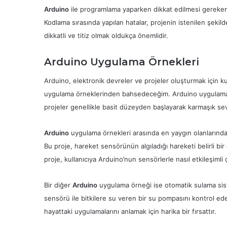
Arduino
ile programlama yaparken dikkat edilmesi gereken
Kodlama sırasında yapılan hatalar, projenin istenilen şeki
dikkatli ve titiz olmak oldukça önemlidir.
Arduino Uygulama Örnekleri
Arduino, elektronik devreler ve projeler oluşturmak için ku
uygulama örneklerinden bahsedeceğim. Arduino uygulama örnek
projeler genellikle basit düzeyden başlayarak karmaşık seviy
Arduino
uygulama örnekleri arasında en yaygın olanlarından 
Bu proje, hareket sensörünün algıladığı hareketi belirli bir 
proje, kullanıcıya Arduino’nun sensörlerle nasıl etkileşimli ça
Bir diğer
Arduino
uygulama örneği ise otomatik sulama sist
sensörü ile bitkilere su veren bir su pompasını kontrol ede
hayattaki uygulamalarını anlamak için harika bir fırsattır.