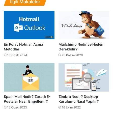
İlgili Makaleler
ş
m
ı
ı
r
N
?
e
d
i
r
?
En Kolay Hotmail Açma
Mailchimp Nedir ve Neden
N
Metodları
Gereklidir?
a
13 Ocak 2024
25 Kasım 2020
s
ı
l
K
u
l
l
a
Spam Mail Nedir? Zararlı E-
Zimbra Nedir? Desktop
n
Postalar Nasıl Engellenir?
Kurulumu Nasıl Yapılır?
ı
15 Ocak 2023
16 Ekim 2022
l