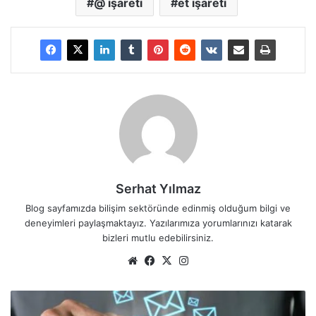
@ işareti
et işareti
Serhat Yılmaz
Blog sayfamızda bilişim sektöründe edinmiş olduğum bilgi ve
deneyimleri paylaşmaktayız. Yazılarımıza yorumlarınızı katarak
bizleri mutlu edebilirsiniz.
We
Fa
X
Ins
b
ce
tag
sit
bo
ra
S
esi
ok
m
M