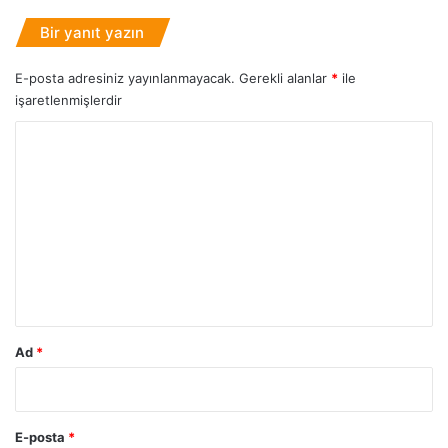
ı
r
Bir yanıt yazın
?
E-posta adresiniz yayınlanmayacak.
Gerekli alanlar
*
ile
işaretlenmişlerdir
Y
o
r
u
m
*
Ad
*
E-posta
*