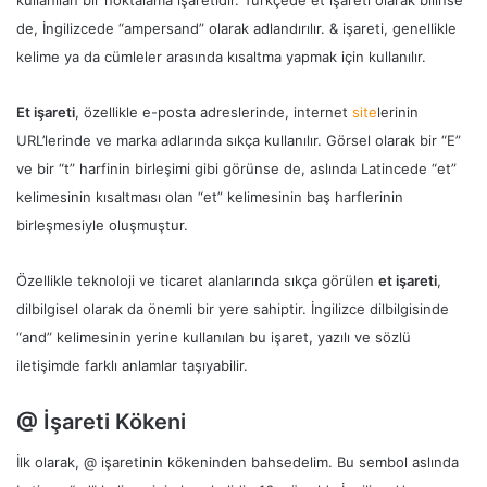
kullanılan bir noktalama işaretidir. Türkçede et işareti olarak bilinse
de, İngilizcede “ampersand” olarak adlandırılır. & işareti, genellikle
kelime ya da cümleler arasında kısaltma yapmak için kullanılır.
Et işareti
, özellikle e-posta adreslerinde, internet
site
lerinin
URL’lerinde ve marka adlarında sıkça kullanılır. Görsel olarak bir “E”
ve bir “t” harfinin birleşimi gibi görünse de, aslında Latincede “et”
kelimesinin kısaltması olan “et” kelimesinin baş harflerinin
birleşmesiyle oluşmuştur.
Özellikle teknoloji ve ticaret alanlarında sıkça görülen
et işareti
,
dilbilgisel olarak da önemli bir yere sahiptir. İngilizce dilbilgisinde
“and” kelimesinin yerine kullanılan bu işaret, yazılı ve sözlü
iletişimde farklı anlamlar taşıyabilir.
@ İşareti Kökeni
İlk olarak, @ işaretinin kökeninden bahsedelim. Bu sembol aslında