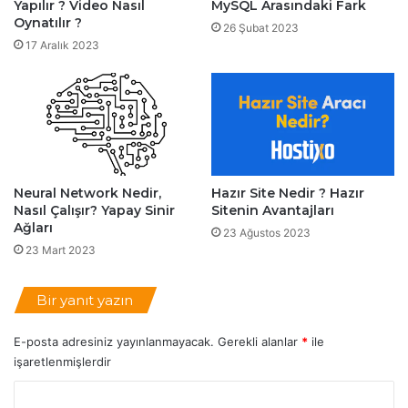
Yapılır ? Video Nasıl
MySQL Arasındaki Fark
l
l
Oynatılır ?
o
a
26 Şubat 2023
p
17 Aralık 2023
n
e
ı
r
l
N
ı
e
r
İ
?
ş
K
Y
o
Neural Network Nedir,
Hazır Site Nedir ? Hazır
a
r
Nasıl Çalışır? Yapay Sinir
Sitenin Avantajları
p
u
Ağları
23 Ağustos 2023
a
n
23 Mart 2023
r
m
?
a
Y
Bir yanıt yazın
ö
n
E-posta adresiniz yayınlanmayacak.
Gerekli alanlar
*
ile
t
işaretlenmişlerdir
e
m
Y