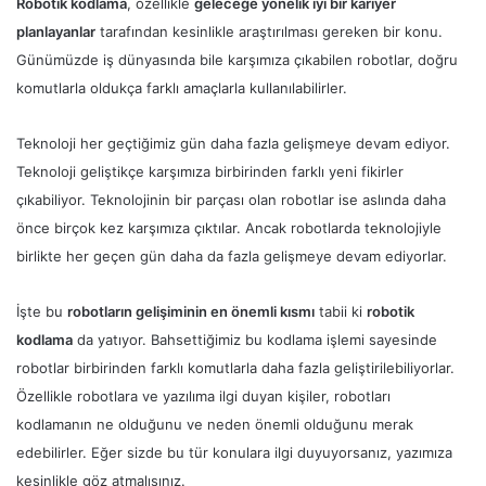
Robotik kodlama
, özellikle
geleceğe yönelik iyi bir kariyer
planlayanlar
tarafından kesinlikle araştırılması gereken bir konu.
Günümüzde iş dünyasında bile karşımıza çıkabilen robotlar, doğru
komutlarla oldukça farklı amaçlarla kullanılabilirler.
Teknoloji her geçtiğimiz gün daha fazla gelişmeye devam ediyor.
Teknoloji geliştikçe karşımıza birbirinden farklı yeni fikirler
çıkabiliyor. Teknolojinin bir parçası olan robotlar ise aslında daha
önce birçok kez karşımıza çıktılar. Ancak robotlarda teknolojiyle
birlikte her geçen gün daha da fazla gelişmeye devam ediyorlar.
İşte bu
robotların gelişiminin en önemli kısmı
tabii ki
robotik
kodlama
da yatıyor. Bahsettiğimiz bu kodlama işlemi sayesinde
robotlar birbirinden farklı komutlarla daha fazla geliştirilebiliyorlar.
Özellikle robotlara ve yazılıma ilgi duyan kişiler, robotları
kodlamanın ne olduğunu ve neden önemli olduğunu merak
edebilirler. Eğer sizde bu tür konulara ilgi duyuyorsanız, yazımıza
kesinlikle göz atmalısınız.