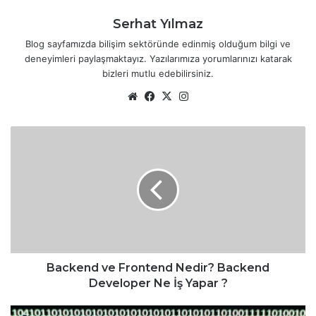
Serhat Yılmaz
Blog sayfamızda bilişim sektöründe edinmiş olduğum bilgi ve
deneyimleri paylaşmaktayız. Yazılarımıza yorumlarınızı katarak
bizleri mutlu edebilirsiniz.
We
Fa
X
Ins
b
ce
tag
sit
bo
ra
B
esi
ok
m
a
c
k
e
n
d
v
e
F
Backend ve Frontend Nedir? Backend
r
Developer Ne İş Yapar ?
o
n
E