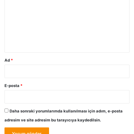
l
o
e
r
r
i
u
N
m
e
l
*
e
r
d
Ad
*
i
r
?
E-posta
*
Daha sonraki yorumlarımda kullanılması için adım, e-posta
adresim ve site adresim bu tarayıcıya kaydedilsin.