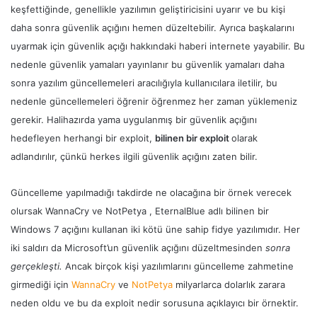
keşfettiğinde, genellikle yazılımın geliştiricisini uyarır ve bu kişi
daha sonra güvenlik açığını hemen düzeltebilir. Ayrıca başkalarını
uyarmak için güvenlik açığı hakkındaki haberi internete yayabilir. Bu
nedenle güvenlik yamaları yayınlanır bu güvenlik yamaları daha
sonra yazılım güncellemeleri aracılığıyla kullanıcılara iletilir, bu
nedenle güncellemeleri öğrenir öğrenmez her zaman yüklemeniz
gerekir. Halihazırda yama uygulanmış bir güvenlik açığını
hedefleyen herhangi bir exploit,
bilinen bir exploit
olarak
adlandırılır, çünkü herkes ilgili güvenlik açığını zaten bilir.
Güncelleme yapılmadığı takdirde ne olacağına bir örnek verecek
olursak WannaCry ve NotPetya , EternalBlue adlı bilinen bir
Windows 7 açığını kullanan iki kötü üne sahip fidye yazılımıdır. Her
iki saldırı da Microsoft’un güvenlik açığını düzeltmesinden
sonra
gerçekleşti.
Ancak birçok kişi yazılımlarını güncelleme zahmetine
girmediği için
WannaCry
ve
NotPetya
milyarlarca dolarlık zarara
neden oldu ve bu da exploit nedir sorusuna açıklayıcı bir örnektir.