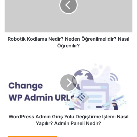
t
i
k
K
o
d
Robotik Kodlama Nedir? Neden Öğrenilmelidir? Nasıl
l
Öğrenilir?
a
m
W
a
o
N
r
e
d
d
P
i
r
r
e
?
s
N
s
e
A
WordPress Admin Giriş Yolu Değiştirme İşlemi Nasıl
d
d
Yapılır? Admin Paneli Nedir?
e
m
n
i