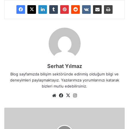
Serhat Yılmaz
Blog sayfamızda bilişim sektöründe edinmiş olduğum bilgi ve
deneyimleri paylaşmaktayız. Yazılarımıza yorumlarınızı katarak
bizleri mutlu edebilirsiniz.
We
Fa
X
Ins
b
ce
tag
sit
bo
ra
R
esi
ok
m
o
b
o