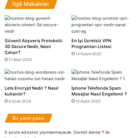
İlgili Makaleler
Ö
n
ğ
G
r
i
e
r
n
i
i
ş
Güvenli Alışveriş Protokolü
En İyi Ücretsiz VPN
l
Y
3D Secure Nedir, Nasıl
Programları Listesi
m
o
Çalışır?
14 Kasım 2022
e
l
17 Mart 2023
l
u
i
D
d
e
i
ğ
Lets Encrypt Nedir ? Nasıl
İphone Telefonda Spam
r
i
kullanılır?
Mesajlar Nasıl Engellenir ?
?
ş
N
6 Ocak 2024
16 Aralık 2023
t
a
i
s
r
Bir yanıt yazın
ı
m
l
e
E-posta adresiniz yayınlanmayacak.
Gerekli alanlar
*
ile
Ö
İ