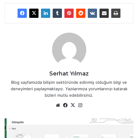
Serhat Yılmaz
Blog sayfamızda bilişim sektöründe edinmiş olduğum bilgi ve
deneyimleri paylaşmaktayız. Yazılarımıza yorumlarınızı katarak
bizleri mutlu edebilirsiniz.
We
Fa
X
Ins
b
ce
tag
sit
bo
ra
H
esi
ok
m
e
r