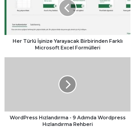
T
ü
r
l
ü
İ
ş
Her Türlü İşinize Yarayacak Birbirinden Farklı
i
Microsoft Excel Formülleri
n
i
W
z
o
e
r
Y
d
a
P
r
r
a
e
y
s
a
s
c
H
WordPress Hızlandırma - 9 Adımda Wordpress
a
ı
Hızlandırma Rehberi
k
z