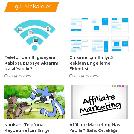
B
l
İlgili Makaleler
i
a
r
n
b
d
i
ı
r
r
i
m
n
a
d
-
Telefondan Bilgisayara
Chrome için En İyi 5
e
9
Kablosuz Dosya Aktarımı
Reklam Engelleme
n
A
Nasıl Yapılır?
Eklentisi
F
d
a
2 Kasım 2022
28 Kasım 2022
ı
r
m
k
d
l
a
ı
W
M
o
i
r
c
d
Kankanı Telefona
Affiliate Marketing Nasıl
r
p
Kaydetme İçin En İyi
Yapılır? Satış Ortaklığı
o
r