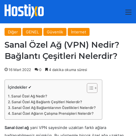
M
Diğer
GENEL
Güvenlik
İnternet
Sanal Özel Ağ (VPN) Nedir?
Bağlantı Çeşitleri Nelerdir?
16 Mart 2022
0
4 dakika okuma süresi
İçindekiler ✔
Sanal Özel Ağ Nedir?
Sanal Özel Ağ Bağlantı Çeşitleri Nelerdir?
Sanal Özel Ağ Bağlantılarının Özellikleri Nelerdir?
Sanal Özel Ağların Çalışma Prensipleri Nelerdir?
Sanal özel ağ
yani VPN sayesinde uzaktan farklı ağlara
bağlanabilmeniz mümkün. Bu yöntemle birçok özel ağa uzaktan