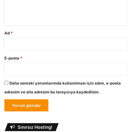
m
*
Ad
*
E-posta
*
Daha sonraki yorumlarımda kullanılması için adım, e-posta
adresim ve site adresim bu tarayıcıya kaydedilsin.
Sınırsız Hosting!