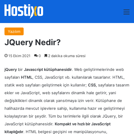
M
Yazılım
JQuery Nedir?
15 Ekim 2021
0
2 dakika okuma süresi
jQuery
bir
Javascript kütüphanesidir
. Web geliştirmelerinde web
sayfaları
HTML
, CSS, JavaScript vb. kullanılarak tasarlanır. HTML,
statik web sayfaları geliştirmek için kullanılır;
CSS,
sayfalara tasarım
ekler ve JavaScript, web sayfalarını dinamik hale getirir, yani
değişiklikleri dinamik olarak yansıtmaya izin verir. Kütüphane de
halihazırda mevcut işlevlere sahip, kullanıma hazır ve geliştirmeyi
kolaylaştıran bir şeydir. Tüm bu terimlerle ilgili olarak JQuery, bir
JavaScript kütüphanesidir.
Kompakt ve hızlı bir JavaScript
kitaplığıdır
. HTML belgesi geçişini ve manipülasyonunu,