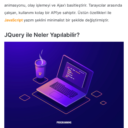
animasyonu, olay işlemeyi ve Ajax’ı basitleştirir. Tarayıcılar arasında
çalışan, kullanımı kolay bir API’ye sahiptir. Üstün özellikleri ile
JavaScript
yazım şeklini minimalist bir şekilde değiştirmiştir.
JQuery ile Neler Yapılabilir?