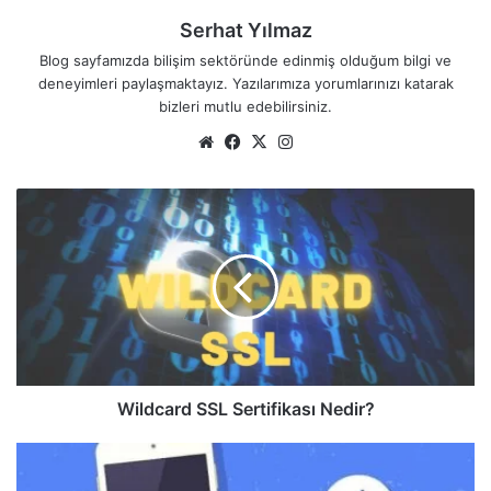
Serhat Yılmaz
Blog sayfamızda bilişim sektöründe edinmiş olduğum bilgi ve
deneyimleri paylaşmaktayız. Yazılarımıza yorumlarınızı katarak
bizleri mutlu edebilirsiniz.
We
Fa
X
Ins
b
ce
tag
sit
bo
ra
W
esi
ok
m
i
l
d
c
a
r
d
S
S
Wildcard SSL Sertifikası Nedir?
L
S
A
e
M