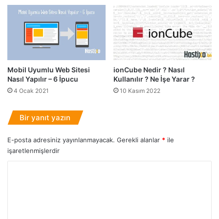
Mobil Uyumlu Web Sitesi
ionCube Nedir ? Nasıl
Nasıl Yapılır – 6 İpucu
Kullanılır ? Ne İşe Yarar ?
4 Ocak 2021
10 Kasım 2022
Bir yanıt yazın
E-posta adresiniz yayınlanmayacak.
Gerekli alanlar
*
ile
işaretlenmişlerdir
Y
o
r
u