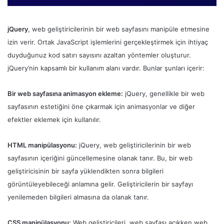
jQuery
, web geliştiricilerinin bir web sayfasını manipüle etmesine
izin verir. Ortak JavaScript işlemlerini gerçekleştirmek için ihtiyaç
duyduğunuz kod satırı sayısını azaltan yöntemler oluşturur.
jQuery’nin kapsamlı bir kullanım alanı vardır. Bunlar şunları içerir:
Bir web sayfasına animasyon ekleme:
jQuery, genellikle bir web
sayfasının estetiğini öne çıkarmak için animasyonlar ve diğer
efektler eklemek için kullanılır.
HTML manipülasyonu:
jQuery, web geliştiricilerinin bir web
sayfasının içeriğini güncellemesine olanak tanır. Bu, bir web
geliştiricisinin bir sayfa yüklendikten sonra bilgileri
görüntüleyebileceği anlamına gelir. Geliştiricilerin bir sayfayı
yenilemeden bilgileri almasına da olanak tanır.
CSS manipülasyonu:
Web geliştiricileri, web sayfası açıkken web