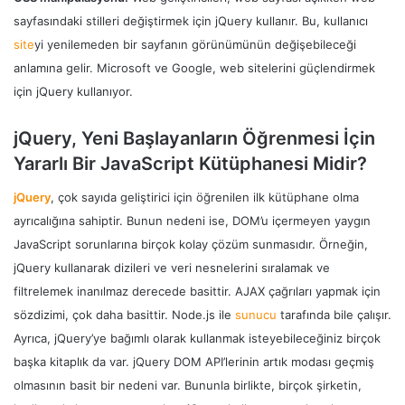
sayfasındaki stilleri değiştirmek için jQuery kullanır. Bu, kullanıcı
site
yi yenilemeden bir sayfanın görünümünün değişebileceği
anlamına gelir. Microsoft ve Google, web sitelerini güçlendirmek
için jQuery kullanıyor.
jQuery, Yeni Başlayanların Öğrenmesi İçin
Yararlı Bir JavaScript Kütüphanesi Midir?
jQuery
, çok sayıda geliştirici için öğrenilen ilk kütüphane olma
ayrıcalığına sahiptir. Bunun nedeni ise, DOM’u içermeyen yaygın
JavaScript sorunlarına birçok kolay çözüm sunmasıdır. Örneğin,
jQuery kullanarak dizileri ve veri nesnelerini sıralamak ve
filtrelemek inanılmaz derecede basittir. AJAX çağrıları yapmak için
sözdizimi, çok daha basittir. Node.js ile
sunucu
tarafında bile çalışır.
Ayrıca, jQuery’ye bağımlı olarak kullanmak isteyebileceğiniz birçok
başka kitaplık da var. jQuery DOM API’lerinin artık modası geçmiş
olmasının basit bir nedeni var. Bununla birlikte, birçok şirketin,