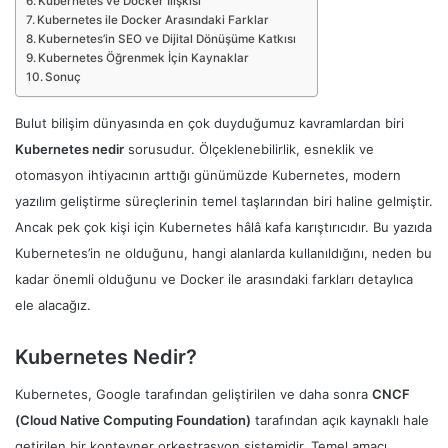
Kubernetes ve Docker İlişkisi
Kubernetes ile Docker Arasındaki Farklar
Kubernetes’in SEO ve Dijital Dönüşüme Katkısı
Kubernetes Öğrenmek İçin Kaynaklar
Sonuç
Bulut bilişim dünyasında en çok duyduğumuz kavramlardan biri
Kubernetes nedir
sorusudur. Ölçeklenebilirlik, esneklik ve
otomasyon ihtiyacının arttığı günümüzde Kubernetes, modern
yazılım geliştirme süreçlerinin temel taşlarından biri haline gelmiştir.
Ancak pek çok kişi için Kubernetes hâlâ kafa karıştırıcıdır. Bu yazıda
Kubernetes’in ne olduğunu, hangi alanlarda kullanıldığını, neden bu
kadar önemli olduğunu ve Docker ile arasındaki farkları detaylıca
ele alacağız.
Kubernetes Nedir?
Kubernetes, Google tarafından geliştirilen ve daha sonra
CNCF
(Cloud Native Computing Foundation)
tarafından açık kaynaklı hale
getirilen bir konteyner orkestrasyon sistemidir. Temel amacı,