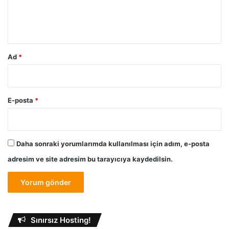
m
k
i
*
l
e
r
Ad
*
i
E-posta
*
Daha sonraki yorumlarımda kullanılması için adım, e-posta
adresim ve site adresim bu tarayıcıya kaydedilsin.
Sınırsız Hosting!