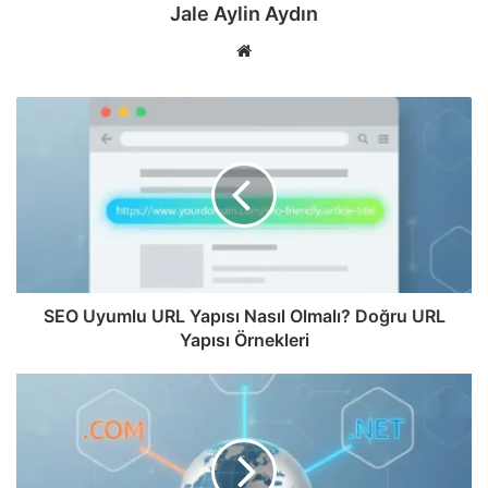
Jale Aylin Aydın
We
b
sit
S
esi
E
O
U
y
u
m
l
u
U
SEO Uyumlu URL Yapısı Nasıl Olmalı? Doğru URL
R
Yapısı Örnekleri
L
Y
.
a
c
p
o
ı
m
s
v