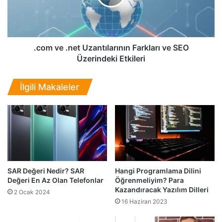
ı
e
N
.
a
n
s
e
ı
t
.com ve .net Uzantılarının Farkları ve SEO
l
U
Üzerindeki Etkileri
O
z
l
a
İlgili Makaleler
m
n
a
t
l
ı
ı
l
?
a
D
r
o
ı
ğ
n
r
SAR Değeri Nedir? SAR
Hangi Programlama Dilini
ı
Değeri En Az Olan Telefonlar
Öğrenmeliyim? Para
u
n
Kazandıracak Yazılım Dilleri
U
F
2 Ocak 2024
R
16 Haziran 2023
a
L
r