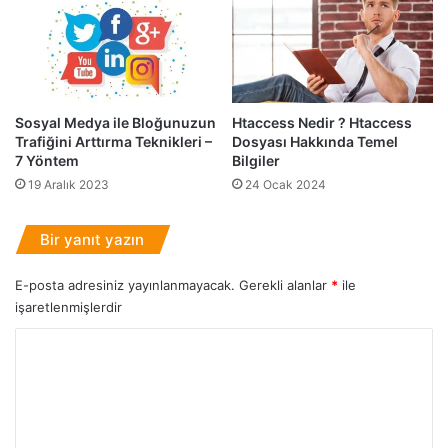
Y
k
a
l
p
a
ı
r
s
ı
ı
v
Sosyal Medya ile Bloğunuzun
Htaccess Nedir ? Htaccess
Ö
e
Trafiğini Arttırma Teknikleri –
Dosyası Hakkında Temel
r
S
7 Yöntem
Bilgiler
n
E
19 Aralık 2023
24 Ocak 2024
e
O
k
Ü
l
z
Bir yanıt yazın
e
e
r
r
E-posta adresiniz yayınlanmayacak.
Gerekli alanlar
*
ile
i
i
işaretlenmişlerdir
n
d
Y
e
o
k
i
r
E
u
t