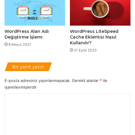
İ
y
i
W
o
WordPress Alan Adı
WordPress LiteSpeed
r
Değiştirme İşlemi
Cache Eklentisi Nasıl
d
Kullanılır?
8 Mayıs 2021
P
21 Eylül 2023
r
e
s
Bir yanıt yazın
s
G
E-posta adresiniz yayınlanmayacak.
Gerekli alanlar
*
ile
ü
işaretlenmişlerdir
v
e
Y
n
o
l
i
r
k
u
E
m
k