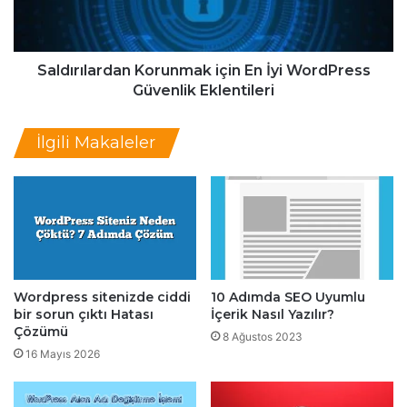
k
ı
P
l
a
a
r
r
Saldırılardan Korunmak için En İyi WordPress
a
d
Güvenlik Eklentileri
K
a
a
n
İlgili Makaleler
z
K
a
o
n
r
m
u
a
n
k
m
a
k
Wordpress sitenizde ciddi
10 Adımda SEO Uyumlu
i
bir sorun çıktı Hatası
İçerik Nasıl Yazılır?
ç
Çözümü
i
8 Ağustos 2023
16 Mayıs 2026
n
E
n