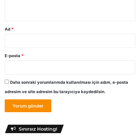
l
*
e
n
t
Ad
*
i
l
e
r
E-posta
*
i
Daha sonraki yorumlarımda kullanılması için adım, e-posta
adresim ve site adresim bu tarayıcıya kaydedilsin.
Sınırsız Hosting!