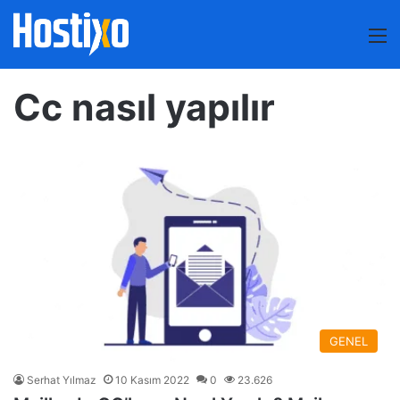
M
Cc nasıl yapılır
GENEL
Serhat Yılmaz
10 Kasım 2022
0
23.626