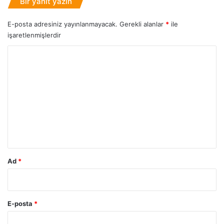
Bir yanıt yazın
E-posta adresiniz yayınlanmayacak.
Gerekli alanlar
*
ile
işaretlenmişlerdir
Y
o
r
u
m
*
Ad
*
E-posta
*