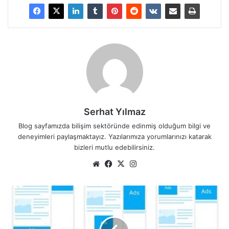
Serhat Yılmaz
Blog sayfamızda bilişim sektöründe edinmiş olduğum bilgi ve
deneyimleri paylaşmaktayız. Yazılarımıza yorumlarınızı katarak
bizleri mutlu edebilirsiniz.
We
Fa
X
Ins
b
ce
tag
sit
bo
ra
C
esi
ok
m
h
r
o