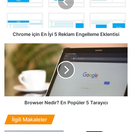
m
e
i
ç
i
n
Chrome için En İyi 5 Reklam Engelleme Eklentisi
E
n
B
İ
r
y
o
i
w
5
s
R
e
e
r
k
N
l
e
a
d
Browser Nedir? En Popüler 5 Tarayıcı
m
i
E
r
İlgili Makaleler
n
?
g
E