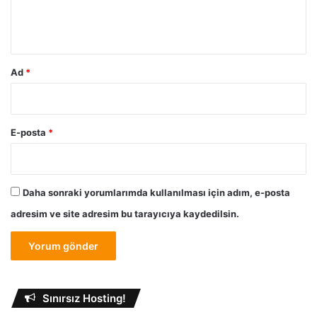
A
m
n
*
l
a
t
Ad
*
ı
m
]
E-posta
*
Daha sonraki yorumlarımda kullanılması için adım, e-posta
adresim ve site adresim bu tarayıcıya kaydedilsin.
Sınırsız Hosting!