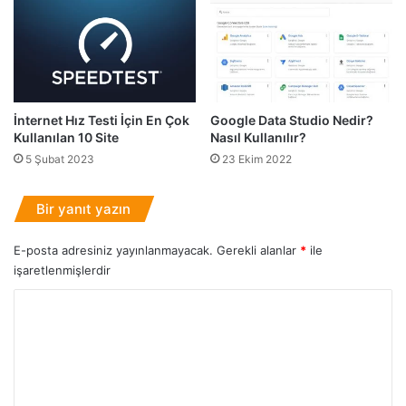
ı
Y
l
a
S
r
a
a
t
r
ı
?
İnternet Hız Testi İçin En Çok
Google Data Studio Nedir?
n
-
Kullanılan 10 Site
Nasıl Kullanılır?
A
2
5 Şubat 2023
23 Ekim 2022
l
0
ı
2
n
3
Bir yanıt yazın
ı
R
r
e
E-posta adresiniz yayınlanmayacak.
Gerekli alanlar
*
ile
[
h
işaretlenmişlerdir
R
b
e
e
Y
s
r
o
i
i
m
r
l
u
i