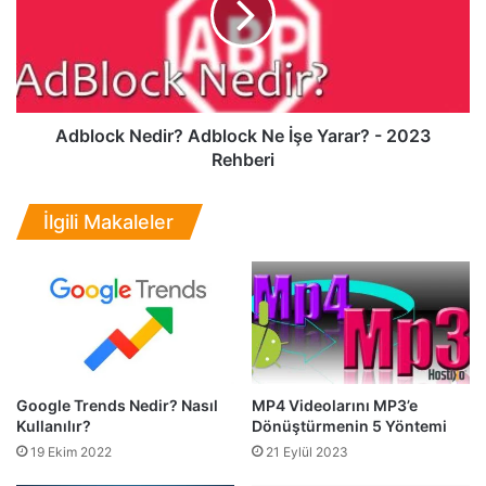
ı
o
r
c
?
k
G
N
ü
e
v
d
Adblock Nedir? Adblock Ne İşe Yarar? - 2023
e
i
Rehberi
n
r
i
?
İlgili Makaleler
l
A
i
d
r
b
D
l
o
o
m
c
a
k
i
N
n
Google Trends Nedir? Nasıl
MP4 Videolarını MP3’e
e
Kullanılır?
Dönüştürmenin 5 Yöntemi
N
İ
a
ş
19 Ekim 2022
21 Eylül 2023
s
e