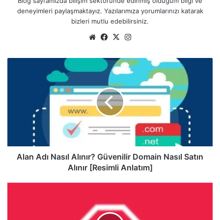
Blog sayfamızda bilişim sektöründe edinmiş olduğum bilgi ve
deneyimleri paylaşmaktayız. Yazılarımıza yorumlarınızı katarak
bizleri mutlu edebilirsiniz.
We
Fa
X
Ins
b
ce
tag
sit
bo
ra
A
esi
ok
m
l
a
n
A
d
ı
N
a
s
Alan Adı Nasıl Alınır? Güvenilir Domain Nasıl Satın
ı
Alınır [Resimli Anlatım]
l
A
A
l
d
ı
b
n
l