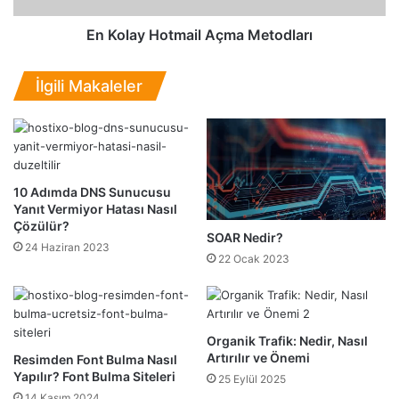
a
o
p
t
En Kolay Hotmail Açma Metodları
ı
m
l
a
İlgili Makaleler
ı
i
r
l
?
A
W
ç
o
m
r
a
10 Adımda DNS Sunucusu
d
M
Yanıt Vermiyor Hatası Nasıl
p
e
Çözülür?
SOAR Nedir?
r
t
24 Haziran 2023
e
o
22 Ocak 2023
s
d
s
l
G
a
i
r
Organik Trafik: Nedir, Nasıl
r
ı
Artırılır ve Önemi
Resimden Font Bulma Nasıl
i
Yapılır? Font Bulma Siteleri
25 Eylül 2025
ş
14 Kasım 2024