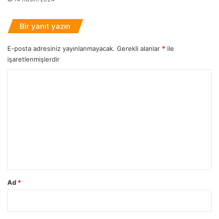
R
e
h
Bir yanıt yazın
b
e
E-posta adresiniz yayınlanmayacak.
Gerekli alanlar
*
ile
r
işaretlenmişlerdir
i
Y
o
r
u
m
*
Ad
*