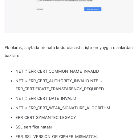
Ek olarak, sayfada bir hata kodu olacaktır, işte en yaygın olanlardan
bazıları:
NET :: ERR_CERT_COMMON_NAME_INVALID
NET :: ERR_CERT_AUTHORITY_INVALID NTE ::
ERR_CERTIFICATE_TRANSPARENCY_REQUIRED
NET :: ERR_CERT_DATE_INVALID
NET :: ERR_CERT_WEAK_SIGNATURE_ALGORITHM
ERR_CERT_SYMANTEC_LEGACY
SSL sertifika hatası
ERR_SSL_VERSION_OR_CIPHER_MISMATCH.