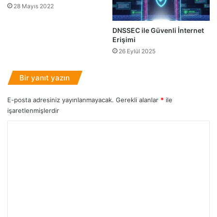
r
s
28 Mayıs 2022
ı
ı
N
l
DNSSEC ile Güvenli İnternet
e
Y
Erişimi
l
a
26 Eylül 2025
e
p
r
ı
Bir yanıt yazın
d
l
i
ı
r
r
E-posta adresiniz yayınlanmayacak.
Gerekli alanlar
*
ile
?
?
işaretlenmişlerdir
Y
o
r
u
m
*