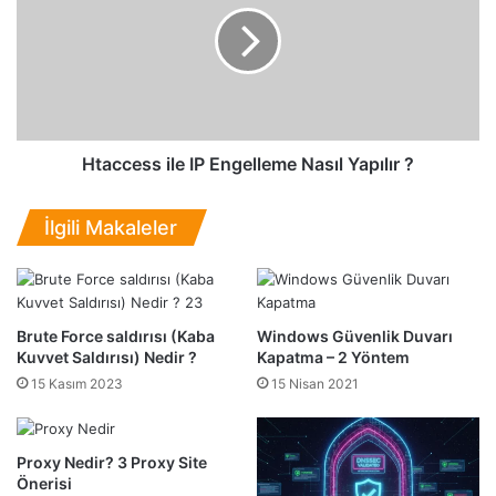
r
c
i
c
N
e
a
s
s
s
ı
i
l
l
Htaccess ile IP Engelleme Nasıl Yapılır ?
Y
e
a
I
İlgili Makaleler
p
P
ı
E
l
n
ı
g
r
e
Brute Force saldırısı (Kaba
Windows Güvenlik Duvarı
?
l
Kuvvet Saldırısı) Nedir ?
Kapatma – 2 Yöntem
Ş
l
15 Kasım 2023
15 Nisan 2021
a
e
r
m
t
e
Proxy Nedir? 3 Proxy Site
l
N
Önerisi
a
a