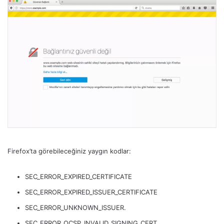
Firefox’ta görebileceğiniz yaygın kodlar:
SEC_ERROR_EXPIRED_CERTIFICATE
SEC_ERROR_EXPIRED_ISSUER_CERTIFICATE
SEC_ERROR_UNKNOWN_ISSUER.
SEC_ERROR_OCSP_INVALID_SIGNING_CERT