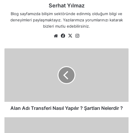
Serhat Yılmaz
Blog sayfamızda bilişim sektöründe edinmiş olduğum bilgi ve
deneyimleri paylaşmaktayız. Yazılarımıza yorumlarınızı katarak
bizleri mutlu edebilirsiniz.
We
Fa
X
Ins
b
ce
tag
sit
bo
ra
A
esi
ok
m
l
a
n
A
d
ı
T
r
a
Alan Adı Transferi Nasıl Yapılır ? Şartları Nelerdir ?
n
s
H
f
t
e
a