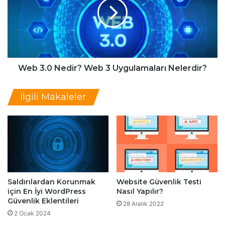
a
3
s
.
ı
0
l
N
Y
e
a
d
p
i
Web 3.0 Nedir? Web 3 Uygulamaları Nelerdir?
ı
r
l
?
İlgili Makaleler
ı
W
r
e
?
b
B
3
a
U
ğ
y
l
g
a
u
Saldırılardan Korunmak
Website Güvenlik Testi
n
l
için En İyi WordPress
Nasıl Yapılır?
t
a
Güvenlik Eklentileri
ı
28 Aralık 2022
m
2 Ocak 2024
V
a
e