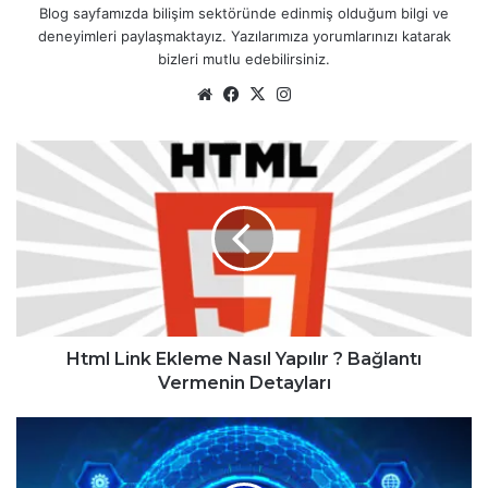
Blog sayfamızda bilişim sektöründe edinmiş olduğum bilgi ve
deneyimleri paylaşmaktayız. Yazılarımıza yorumlarınızı katarak
bizleri mutlu edebilirsiniz.
We
Fa
X
Ins
b
ce
tag
sit
bo
ra
H
esi
ok
m
t
m
l
L
i
n
k
E
k
Html Link Ekleme Nasıl Yapılır ? Bağlantı
l
Vermenin Detayları
e
m
W
e
e
N
b