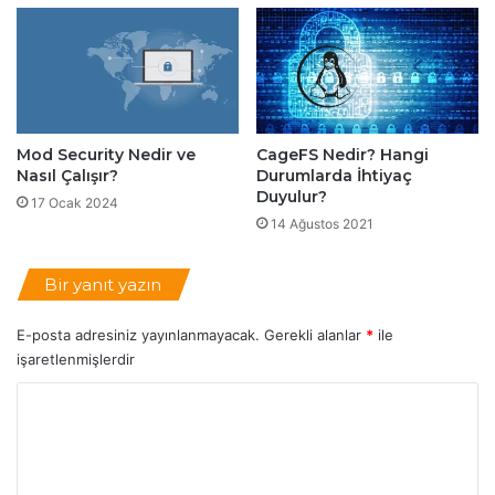
l
r
a
m
r
e
ı
n
N
i
e
n
l
Mod Security Nedir ve
CageFS Nedir? Hangi
D
e
Nasıl Çalışır?
Durumlarda İhtiyaç
e
r
Duyulur?
17 Ocak 2024
t
d
14 Ağustos 2021
a
i
y
r
l
?
Bir yanıt yazın
a
r
E-posta adresiniz yayınlanmayacak.
Gerekli alanlar
*
ile
ı
işaretlenmişlerdir
Y
o
r