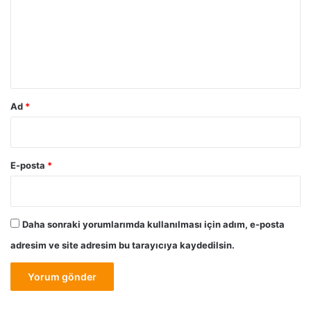
n
u
s
m
İ
ç
*
i
n
K
Ad
*
a
p
s
a
E-posta
*
m
l
ı
Ç
Daha sonraki yorumlarımda kullanılması için adım, e-posta
ö
adresim ve site adresim bu tarayıcıya kaydedilsin.
z
ü
m