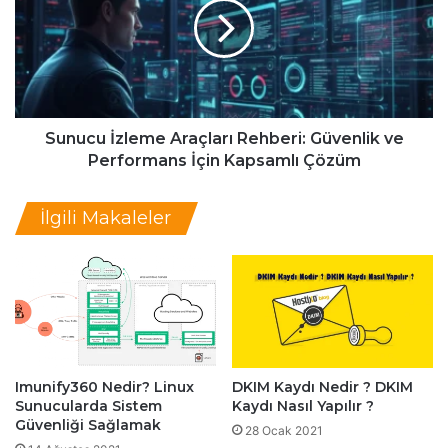
l
u
i
c
İ
u
n
İ
t
z
e
l
r
e
Sunucu İzleme Araçları Rehberi: Güvenlik ve
n
m
Performans İçin Kapsamlı Çözüm
e
e
t
A
İlgili Makaleler
E
r
r
a
i
ç
ş
l
i
a
m
r
i
ı
R
Imunify360 Nedir? Linux
DKIM Kaydı Nedir ? DKIM
e
Sunucularda Sistem
Kaydı Nasıl Yapılır ?
h
Güvenliği Sağlamak
b
28 Ocak 2021