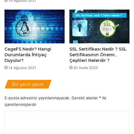
14 Ağustos 2021
e
r
i
:
G
ü
v
e
CageFS Nedir? Hangi
SSL Sertifikası Nedir ? SSL
n
Durumlarda İhtiyaç
Sertifikasının Önemi ,
l
Duyulur?
Çeşitleri Nelerdir ?
i
14 Ağustos 2021
20 Aralık 2023
k
v
e
Bir yanıt yazın
P
e
E-posta adresiniz yayınlanmayacak.
Gerekli alanlar
*
ile
r
işaretlenmişlerdir
f
o
Y
r
o
m
a
r