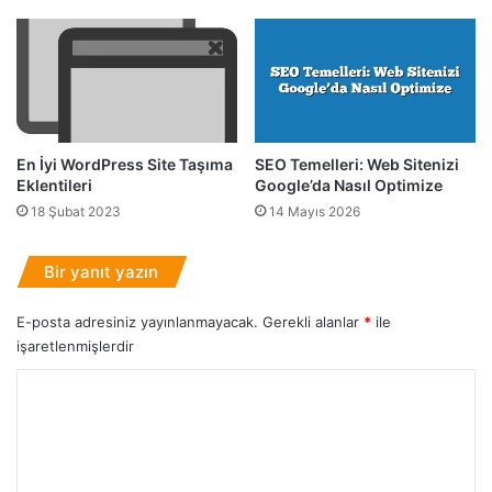
K
e
ı
r
l
i
a
,
v
A
u
r
z
a
En İyi WordPress Site Taşıma
SEO Temelleri: Web Sitenizi
u
n
Eklentileri
Google’da Nasıl Optimize
)
a
18 Şubat 2023
14 Mayıs 2026
n
N
i
Bir yanıt yazın
t
e
E-posta adresiniz yayınlanmayacak.
Gerekli alanlar
*
ile
l
işaretlenmişlerdir
i
k
Y
l
o
e
r
r
V
u