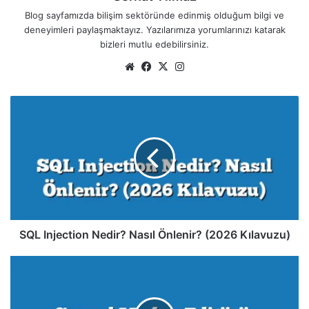
Blog sayfamızda bilişim sektöründe edinmiş olduğum bilgi ve
deneyimleri paylaşmaktayız. Yazılarımıza yorumlarınızı katarak
bizleri mutlu edebilirsiniz.
We
Fa
X
Ins
b
ce
tag
sit
bo
ra
S
esi
ok
m
Q
L
I
n
j
e
c
t
i
SQL Injection Nedir? Nasıl Önlenir? (2026 Kılavuzu)
o
n
S
N
o
e
s
d
y