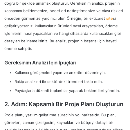
doğru bir şekilde anlamak oluşturur. Gereksinim analizi, projenin
kapsamını belirlemenize, hedefleri netleştirmenize ve olası riskleri
önceden görmenize yardımcı olur. Örneğin, bir e-ticaret
site
si
geliştiriyorsanız, kullanıcıların ürünleri nasıl arayacakları, ödeme
işlemlerini nasıl yapacakları ve hangi cihazlarda kullanacakları gibi
detayları belirlemelisiniz. Bu analiz, projenin başarısı için hayati
öneme sahiptir.
Gereksinim Analizi İçin İpuçları
Kullanıcı görüşmeleri yapın ve anketler düzenleyin.
Rakip analizleri ile sektördeki trendleri takip edin.
Paydaşlarla düzenli toplantılar yaparak beklentileri yönetin.
2. Adım: Kapsamlı Bir Proje Planı Oluşturun
Proje planı, yazılım geliştirme sürecinin yol haritasıdır. Bu plan,
görevleri, zaman çizelgesini, kaynakları ve bütçeyi detaylı bir
şekilde içermelidir. İyi bir proje planı, projenin zamanında ve bütçe