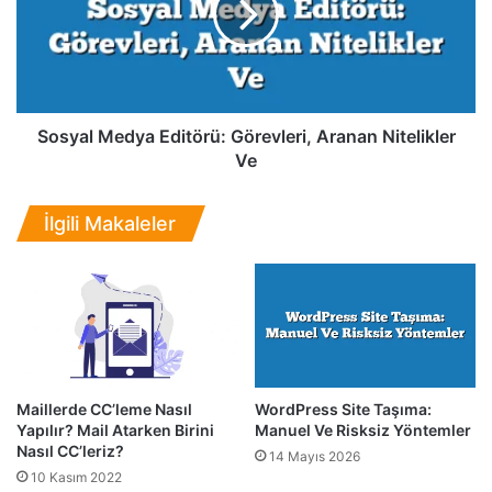
i
a
r
l
?
M
N
e
a
d
s
y
Sosyal Medya Editörü: Görevleri, Aranan Nitelikler
ı
a
Ve
l
E
Ö
d
İlgili Makaleler
n
i
l
t
e
ö
n
r
i
ü
r
:
?
G
(
ö
Maillerde CC’leme Nasıl
WordPress Site Taşıma:
2
r
Yapılır? Mail Atarken Birini
Manuel Ve Risksiz Yöntemler
0
e
Nasıl CC’leriz?
2
v
14 Mayıs 2026
10 Kasım 2022
6
l