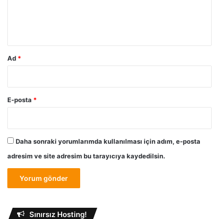
e
m
*
Ad
*
E-posta
*
Daha sonraki yorumlarımda kullanılması için adım, e-posta
adresim ve site adresim bu tarayıcıya kaydedilsin.
Sınırsız Hosting!