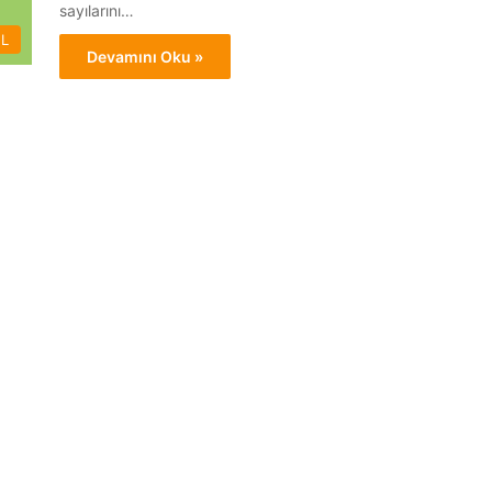
sayılarını…
L
Devamını Oku »