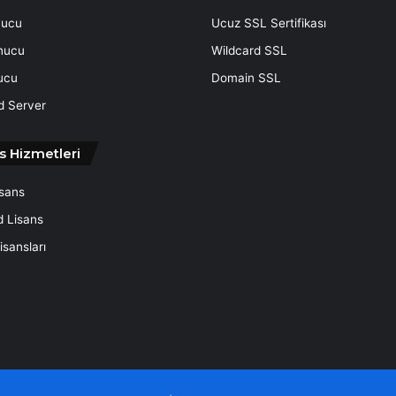
nucu
Ucuz SSL Sertifikası
nucu
Wildcard SSL
ucu
Domain SSL
d Server
s Hizmetleri
isans
d Lisans
sansları