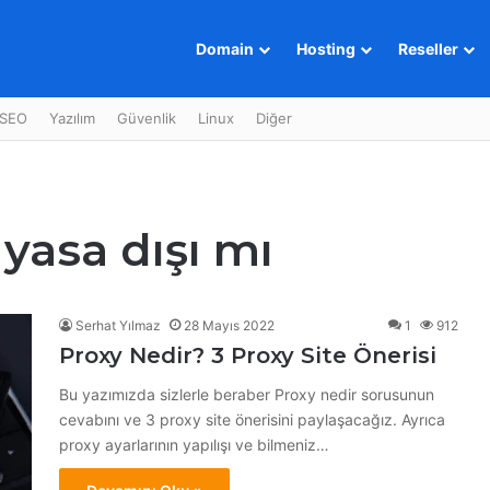
Domain
Hosting
Reseller
SEO
Yazılım
Güvenlik
Linux
Diğer
yasa dışı mı
Serhat Yılmaz
28 Mayıs 2022
1
912
Proxy Nedir? 3 Proxy Site Önerisi
Bu yazımızda sizlerle beraber Proxy nedir sorusunun
cevabını ve 3 proxy site önerisini paylaşacağız. Ayrıca
proxy ayarlarının yapılışı ve bilmeniz…