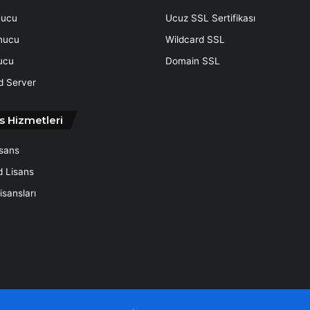
nucu
Ucuz SSL Sertifikası
nucu
Wildcard SSL
ucu
Domain SSL
d Server
s Hizmetleri
isans
d Lisans
sansları