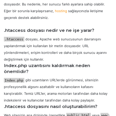
dosyasıdır. Bu nedenle, her sunucu farklı ayarlara sahip olabilir.
Eğer bir sorunla karşılaşırsanız,
hosting
sağlayıcınızla iletişime
geçerek destek alabilirsiniz.
.htaccess dosyası nedir ve ne işe yarar?
dosyası, Apache web sunucusunun davranışını
.htaccess
yapılandırmak için kullanılan bir metin dosyasıdır. URL
yönlendirmeleri, erişim kontrolleri ve daha birçok sunucu ayarını
değiştirmek için kullanılır.
Index.php uzantısını kaldırmak neden
önemlidir?
gibi uzantıların URL’lerde görünmesi, sitenizin
Index.php
profesyonellik algısını azaltabilir ve kullanıcıların kafasını
karıştırabilir. Temiz URL’ler, arama motorları tarafından daha kolay
indekslenir ve kullanıcılar tarafından daha kolay paylaşılır.
.htaccess dosyasını nasıl oluşturabilirim?
Web sitenizin ana dizininde (genellikle
veya
)
public_html
www