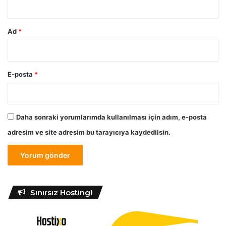
i
ğ
i
Ad
*
E-posta
*
Daha sonraki yorumlarımda kullanılması için adım, e-posta
adresim ve site adresim bu tarayıcıya kaydedilsin.
Sınırsız Hosting!