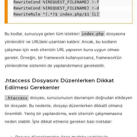
RewriteCond %{REQUEST_FILENAME} !-f

RewriteCond %{REQUEST_FILENAME} !-d

RewriteRule ^(.*)$ index.php/$1 [L]
Bu kodlar, sunucuya gelen tüm istekleri
dosyasına
index.php
yönlendirir ve URL’deki uzantıları kaldırır. Ancak, bu kodların
çalışması için web sitenizin URL yapısının buna uygun olması
gerekir. Örneğin, bir framework kullanıyorsanız, framework’ün
yönlendirme sistemini de yapılandırmanız gerekebilir.
.htaccess Dosyasını Düzenlerken Dikkat
Edilmesi Gerekenler
dosyası, sunucunuzun davranışını doğrudan etkileyen
.htaccess
bir dosyadır. Bu nedenle, dosyayı düzenlerken dikkatli olmanız
önemlidir. Yanlış bir yapılandırma, web sitenizin çalışmamasına
neden olabilir. İşte dikkat etmeniz gereken bazı noktalar: