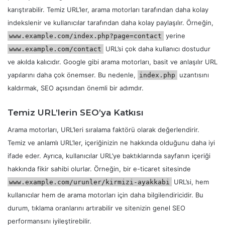
karıştırabilir. Temiz URL’ler, arama motorları tarafından daha kolay
indekslenir ve kullanıcılar tarafından daha kolay paylaşılır. Örneğin,
yerine
www.example.com/index.php?page=contact
URL’si çok daha kullanıcı dostudur
www.example.com/contact
ve akılda kalıcıdır. Google gibi arama motorları, basit ve anlaşılır URL
yapılarını daha çok önemser. Bu nedenle,
uzantısını
index.php
kaldırmak, SEO açısından önemli bir adımdır.
Temiz URL’lerin SEO’ya Katkısı
Arama motorları, URL’leri sıralama faktörü olarak değerlendirir.
Temiz ve anlamlı URL’ler, içeriğinizin ne hakkında olduğunu daha iyi
ifade eder. Ayrıca, kullanıcılar URL’ye baktıklarında sayfanın içeriği
hakkında fikir sahibi olurlar. Örneğin, bir e-ticaret sitesinde
URL’si, hem
www.example.com/urunler/kirmizi-ayakkabi
kullanıcılar hem de arama motorları için daha bilgilendiricidir. Bu
durum, tıklama oranlarını artırabilir ve sitenizin genel SEO
performansını iyileştirebilir.