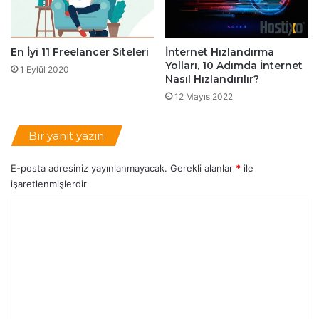
r
D
i
e
l
d
En İyi 11 Freelancer Siteleri
İnternet Hızlandırma
e
i
Yolları, 10 Adımda İnternet
r
1 Eylül 2020
c
Nasıl Hızlandırılır?
a
12 Mayıs 2022
t
e
d
Bir yanıt yazın
S
u
E-posta adresiniz yayınlanmayacak.
Gerekli alanlar
*
ile
n
işaretlenmişlerdir
u
c
Y
u
o
G
ü
r
v
u
e
m
n
l
*