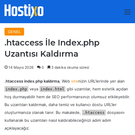
M
GENEL
.htaccess İle Index.php
Uzantısı Kaldırma
14 Mayıs 2026
0
3 dakika okuma süresi
.htaccess index.php kaldırma
, Web
site
nizin URL’lerinde yer alan
veya
gibi uzantılar, hem estetik açıdan
index.php
index.html
hoş durmayabilir hem de SEO performansınızı olumsuz etkileyebilir.
Bu uzantıları kaldırmak, daha temiz ve kullanıcı dostu URL’ler
oluşturmanıza olanak tanır. Bu makalede,
dosyasını
.htaccess
kullanarak bu uzantıları nasıl kaldırabileceğinizi adım adım
açıklayacağız.