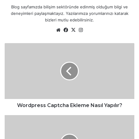
Blog sayfamızda bilişim sektöründe edinmiş olduğum bilgi ve
deneyimleri paylaşmaktayız. Yazılarımıza yorumlarınızı katarak
bizleri mutlu edebilirsiniz.
We
Fa
X
Ins
b
ce
tag
sit
bo
ra
W
esi
ok
m
o
r
d
p
r
e
s
s
C
Wordpress Captcha Ekleme Nasıl Yapılır?
a
p
D
t
N
c
S
h
_