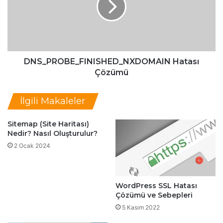
a
P
E
R
k
O
l
B
e
E
m
_
DNS_PROBE_FINISHED_NXDOMAIN Hatası
e
F
Çözümü
N
I
a
N
İlgili Makaleler
s
I
ı
S
l
H
Sitemap (Site Haritası)
Nedir? Nasıl Oluşturulur?
Y
E
a
D
2 Ocak 2024
p
_
ı
N
l
X
WordPress SSL Hatası
ı
D
Çözümü ve Sebepleri
r
O
?
M
5 Kasım 2022
A