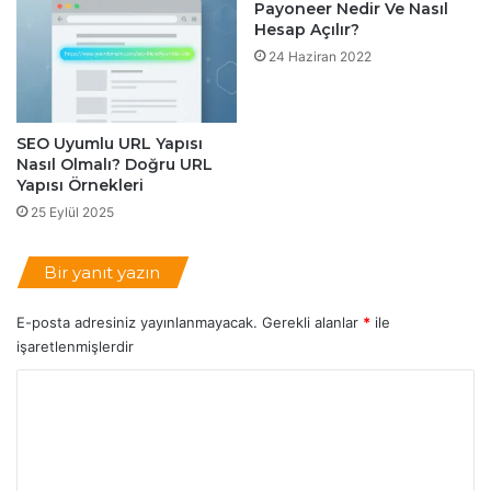
Payoneer Nedir Ve Nasıl
I
Hesap Açılır?
N
24 Haziran 2022
H
a
t
a
SEO Uyumlu URL Yapısı
s
Nasıl Olmalı? Doğru URL
ı
Yapısı Örnekleri
Ç
25 Eylül 2025
ö
z
ü
Bir yanıt yazın
m
ü
E-posta adresiniz yayınlanmayacak.
Gerekli alanlar
*
ile
işaretlenmişlerdir
Y
o
r
u