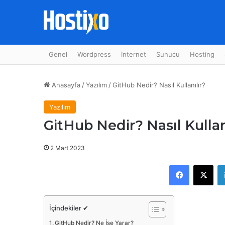
Genel
Wordpress
İnternet
Sunucu
Hosting
Anasayfa
/
Yazılım
/
GitHub Nedir? Nasıl Kullanılır?
Yazılım
GitHub Nedir? Nasıl Kullan
2 Mart 2023
Facebook
X
İçindekiler ✔
GitHub Nedir? Ne İşe Yarar?