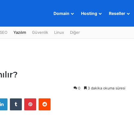
Domain
Hosting
Reseller
SEO
Yazılım
Güvenlik
Linux
Diğer
ılır?
0
3 dakika okuma süresi
LinkedIn
Tumblr
Pinterest
Reddit