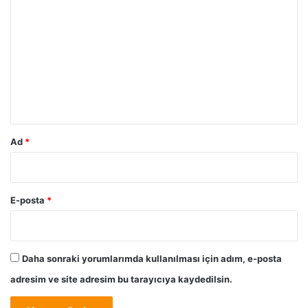
k
o
t
a
r
s
u
ı
m
*
Ad
*
E-posta
*
Daha sonraki yorumlarımda kullanılması için adım, e-posta
adresim ve site adresim bu tarayıcıya kaydedilsin.