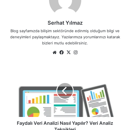
Serhat Yılmaz
Blog sayfamızda bilişim sektöründe edinmiş olduğum bilgi ve
deneyimleri paylaşmaktayız. Yazılarımıza yorumlarınızı katarak
bizleri mutlu edebilirsiniz.
We
Fa
X
Ins
b
ce
tag
sit
bo
ra
F
esi
ok
m
a
y
d
a
l
ı
V
e
r
Faydalı Veri Analizi Nasıl Yapılır? Veri Analiz
i
Teknikleri