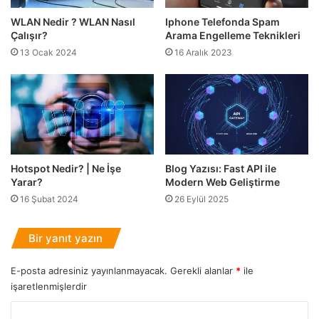
e
p
r
WLAN Nedir ? WLAN Nasıl
Iphone Telefonda Spam
m
Çalışır?
Arama Engelleme Teknikleri
i
a
A
k
13 Ocak 2024
16 Aralık 2023
n
i
a
ç
l
i
i
n
z
1
T
0
e
Ö
Hotspot Nedir? | Ne İşe
Blog Yazısı: Fast API ile
k
n
Yarar?
Modern Web Geliştirme
n
e
16 Şubat 2024
26 Eylül 2025
i
m
k
l
l
i
Bir yanıt yazın
e
P
r
ü
E-posta adresiniz yayınlanmayacak.
Gerekli alanlar
*
ile
i
f
işaretlenmişlerdir
N
o
Y