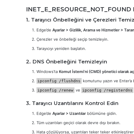
INET_E_RESOURCE_NOT_FOUND Hata
1. Tarayıcı Önbelleğini ve Çerezleri Temi
Edge’de
Ayarlar > Gizlilik, Arama ve Hizmetler > Tara
Çerezler ve önbelleği seçip temizleyin.
Tarayıcıyı yeniden başlatın.
2. DNS Önbelleğini Temizleyin
Windows’ta
Komut İstemi’ni (CMD) yönetici olarak aç
komutunu yazın ve Enter’a 
ipconfig /flushdns
ve
ipconfig /renew
ipconfig /registerdns
3. Tarayıcı Uzantılarını Kontrol Edin
Edge’de
Ayarlar > Uzantılar
bölümüne gidin.
Tüm uzantıları geçici olarak devre dışı bırakın.
Hata çözülüyorsa, uzantıları teker teker etkinleştir