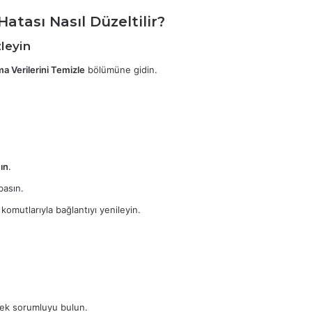
sı Nasıl Düzeltilir?
zleyin
ma Verilerini Temizle
bölümüne gidin.
ın
.
basın.
komutlarıyla bağlantıyı yenileyin.
erek sorumluyu bulun.