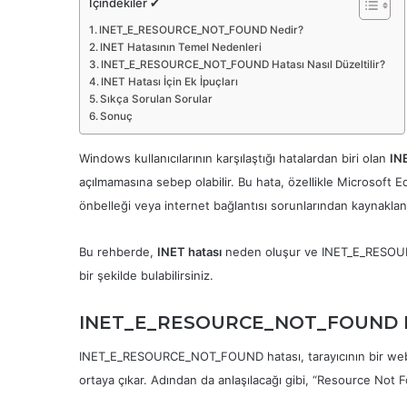
İçindekiler ✔
INET_E_RESOURCE_NOT_FOUND Nedir?
INET Hatasının Temel Nedenleri
INET_E_RESOURCE_NOT_FOUND Hatası Nasıl Düzeltilir?
INET Hatası İçin Ek İpuçları
Sıkça Sorulan Sorular
Sonuç
Windows kullanıcılarının karşılaştığı hatalardan biri olan
IN
açılmamasına sebep olabilir. Bu hata, özellikle Microsoft 
önbelleği veya internet bağlantısı sorunlarından kaynaklanı
Bu rehberde,
INET hatası
neden oluşur ve INET_E_RESOURCE
bir şekilde bulabilirsiniz.
INET_E_RESOURCE_NOT_FOUND N
INET_E_RESOURCE_NOT_FOUND hatası, tarayıcının bir web
ortaya çıkar. Adından da anlaşılacağı gibi, “Resource Not 