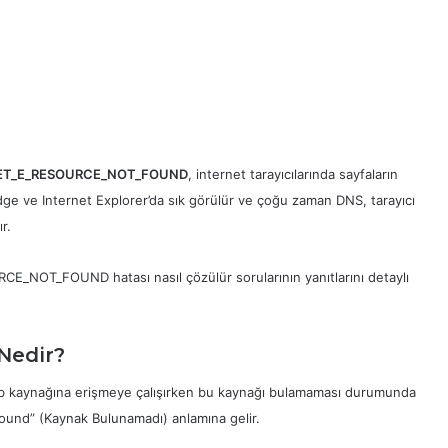
ET_E_RESOURCE_NOT_FOUND
, internet tarayıcılarında sayfaların
Edge ve Internet Explorer’da sık görülür ve çoğu zaman DNS, tarayıcı
r.
_NOT_FOUND hatası nasıl çözülür sorularının yanıtlarını detaylı
edir?
 kaynağına erişmeye çalışırken bu kaynağı bulamaması durumunda
Found” (Kaynak Bulunamadı) anlamına gelir.