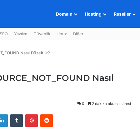
Domain
Hosting
Reseller
SEO
Yazılım
Güvenlik
Linux
Diğer
_FOUND Nasıl Düzeltilir?
ESOURCE_NOT_FOUND Nasıl
0
2 dakika okuma süresi
LinkedIn
Tumblr
Pinterest
Reddit