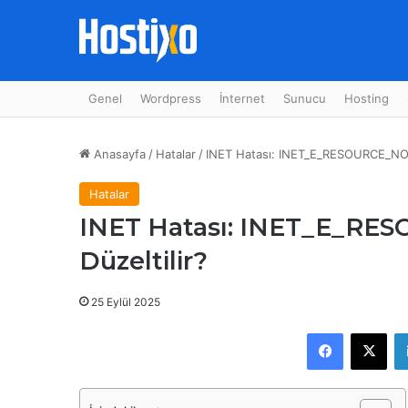
Genel
Wordpress
İnternet
Sunucu
Hosting
Anasayfa
/
Hatalar
/
INET Hatası: INET_E_RESOURCE_NOT
Hatalar
INET Hatası: INET_E_R
Düzeltilir?
25 Eylül 2025
Facebook
X