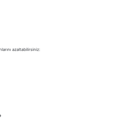
rını azaltabilirsiniz:
e