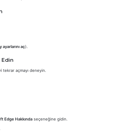
n
 ayarlarını aç
).
l Edin
yi tekrar açmayı deneyin.
oft Edge Hakkında
seçeneğine gidin.
.