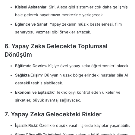
Kişisel Asistanlar
: Siri, Alexa gibi sistemler çok daha gelişmiş
hale gelerek hayatımızın merkezine yerleşecek.
Eğlence ve Sanat
: Yapay zekanın müzik bestelemesi, film
senaryosu yazması gibi örnekler artacak.
6. Yapay Zeka Gelecekte Toplumsal
Dönüşüm
Eğitimde Devrim
: Kişiye özel yapay zeka öğretmenleri olacak.
Sağlıkta Erişim
: Dünyanın uzak bölgelerindeki hastalar bile AI
destekli teşhis alabilecek.
Ekonomi ve Eşitsizlik
: Teknolojiyi kontrol eden ülkeler ve
şirketler, büyük avantaj sağlayacak.
7. Yapay Zeka Gelecekteki Riskler
İşsizlik Riski
: Özellikle düşük vasıflı işlerde kayıplar yaşanabilir.
Siber Güvenlik Tehditleri
: Yapay zekanın kötü amaçlı kullanım