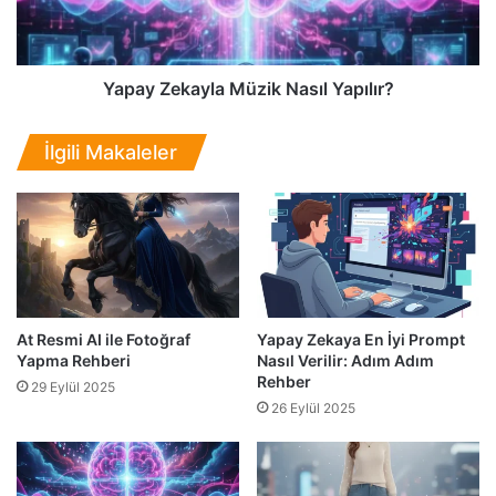
o
e
m
k
p
a
t
y
Yapay Zekayla Müzik Nasıl Yapılır?
N
l
a
a
İlgili Makaleler
s
M
ı
ü
l
z
V
i
e
k
r
N
i
a
l
s
At Resmi AI ile Fotoğraf
Yapay Zekaya En İyi Prompt
i
ı
Yapma Rehberi
Nasıl Verilir: Adım Adım
r
l
Rehber
:
29 Eylül 2025
Y
26 Eylül 2025
A
a
d
p
ı
ı
m
l