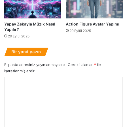
A
ı
d
r
ı
?
m
Yapay Zekayla Müzik Nasıl
Action Figure Avatar Yapımı
R
Yapılır?
29 Eylül 2025
e
29 Eylül 2025
h
b
e
Bir yanıt yazın
r
E-posta adresiniz yayınlanmayacak.
Gerekli alanlar
*
ile
işaretlenmişlerdir
Y
o
r
u
m
*