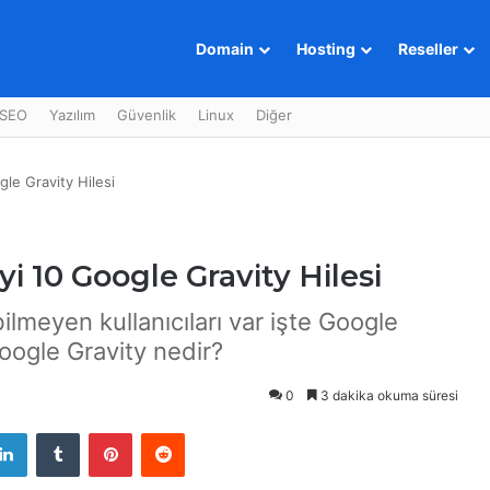
Domain
Hosting
Reseller
SEO
Yazılım
Güvenlik
Linux
Diğer
le Gravity Hilesi
yi 10 Google Gravity Hilesi
ilmeyen kullanıcıları var işte Google
Google Gravity nedir?
0
3 dakika okuma süresi
LinkedIn
Tumblr
Pinterest
Reddit