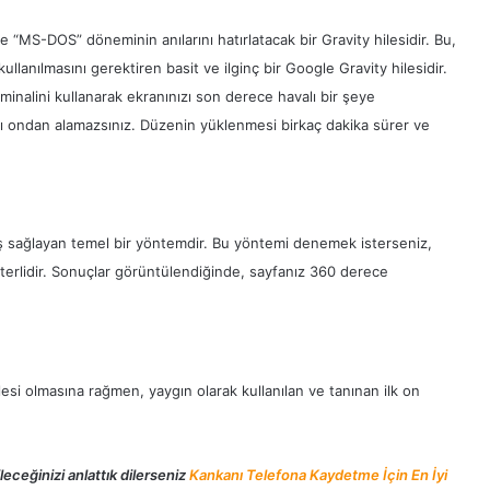
 “MS-DOS” döneminin anılarını hatırlatacak bir Gravity hilesidir. Bu,
ullanılmasını gerektiren basit ve ilginç bir Google Gravity hilesidir.
inalini kullanarak ekranınızı son derece havalı bir şeye
ızı ondan alamazsınız. Düzenin yüklenmesi birkaç dakika sürer ve
nüş sağlayan temel bir yöntemdir. Bu yöntemi denemek isterseniz,
terlidir. Sonuçlar görüntülendiğinde, sayfanız 360 derece
si olmasına rağmen, yaygın olarak kullanılan ve tanınan ilk on
eceğinizi anlattık dilerseniz
Kankanı Telefona Kaydetme İçin En İyi