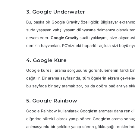
3. Google Underwater
Bu, başka bir Google Gravity özelliğidir. Bilgisayar ekra
suda yaşayan vahşi yaşam dünyasına dalmanıza olanak tanır
devam eder.
Google Gravity
sualtı yaklaşımı, size okyanust
denizin hayvanları, PC’nizdeki hoparlör açıksa sizi büyüleye
4. Google Küre
Google küresi, arama sorgusunu görüntülemenin farklı bir 
dağıtılır. Bir arama sayfasında, tüm öğelerin ekranı çevrele
bu sayfada bir şey aramak zor, bu da doğru bağlantıya tıkla
5. Google Rainbow
Google Rainbow kullanılarak Google’ın araması daha renkli h
diğerine sürekli olarak yanıp söner. Google’ın arama sonuçl
animasyonlu bir şekilde yanıp sönen gökkuşağı renklerinde