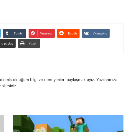
Tumblr
Pinterest
Reddit
VKontakte
ile paylaş
Yazdır
dinmiş olduğum bilgi ve deneyimleri paylaşmaktayız. Yazılarımıza
bilirsiniz.
M
i
n