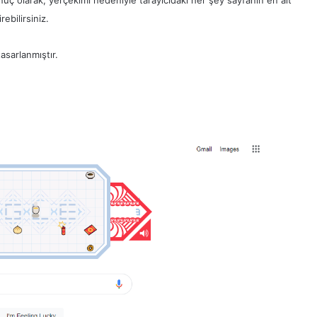
onuç olarak, yerçekimi nedeniyle tarayıcıdaki her şey sayfanın en alt
rebilirsiniz.
asarlanmıştır.