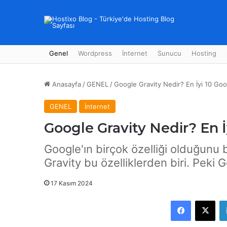
Genel
Wordpress
İnternet
Sunucu
Hosting
Anasayfa
/
GENEL
/
Google Gravity Nedir? En İyi 10 Goog
GENEL
İnternet
Google Gravity Nedir? En İ
Google'ın birçok özelliği olduğunu b
Gravity bu özelliklerden biri. Peki 
17 Kasım 2024
Facebook
X