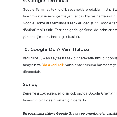
9. Google Terminali
Google Terminal, teknolojik seçeneklere odaklanmıştır. Size
farenizin kullanımını içermeyen, ancak klavye harflerinizin k
Google Home ara yüzündeki renkleri değiştirir. Google term
dönüştürebilirsiniz. Tarzında gerici görünse de bakışların
yüklendiğinde kullanımı çok basittir.
10. Google Do A Varil Rulosu
Varil rulosu, web sayfasına tek bir hareketle hızlı bir dö
tarayıcınıza “
do a varil roll
” yazıp enter tuşuna basmanız ye
dönecektir.
Sonuç
Denemesi çok eğlenceli olan çok sayıda Google Gravity hile
tanesinin bir listesini sizler için derledik.
Bu yazımızda sizlere Google Gravity ve onunla neler yapabil