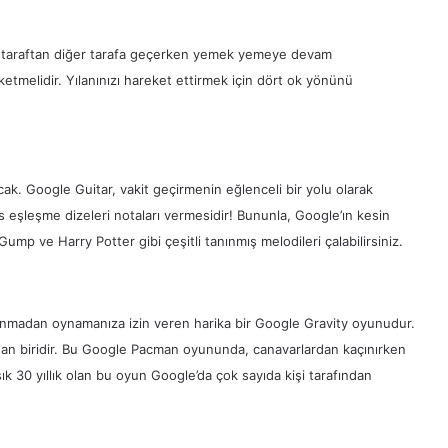
 bir taraftan diğer tarafa geçerken yemek yemeye devam
etmelidir. Yılanınızı hareket ettirmek için dört ok yönünü
cak. Google Guitar, vakit geçirmenin eğlenceli bir yolu olarak
sas eşleşme dizeleri notaları vermesidir! Bununla, Google’ın kesin
p ve Harry Potter gibi çeşitli tanınmış melodileri çalabilirsiniz.
nmadan oynamanıza izin veren harika bir Google Gravity oyunudur.
an biridir. Bu Google Pacman oyununda, canavarlardan kaçınırken
ık 30 yıllık olan bu oyun Google’da çok sayıda kişi tarafından