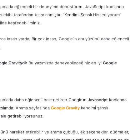
oyunlarla eğlenceli bir deneyime dönüştüren, JavaScript kodlarına
mcı ekibi tarafından tasarlanmıştır. “Kendimi Şanslı Hissediyorum”
lde keşfedebilirsiniz.
a insan vardır. Bir çok insan, Google’ın ara yüzünü daha eğlenceli
.
gle Gravitydir
Bu yazımızda deneyebileceğiniz en iyi
Google
yunlarla daha eğlenceli hale getiren Google’ın
Javascript
kodlarına
yazılımdır. Arama sayfasında
Google Gravity
kendimi şanslı
ale getirebiliyorsunuz.
nünü hareket ettirebilir ve arama çubuğu, ek seçenekler, düğmeler,