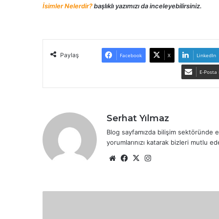
İsimler Nelerdir?
başlıklı yazımızı da inceleyebilirsiniz.
Paylaş
Facebook
X
LinkedIn
E-Posta 
Serhat Yılmaz
Blog sayfamızda bilişim sektöründe e
yorumlarınızı katarak bizleri mutlu ede
We
Fa
X
Ins
b
ce
tag
sit
bo
ra
esi
ok
m
I
M
E