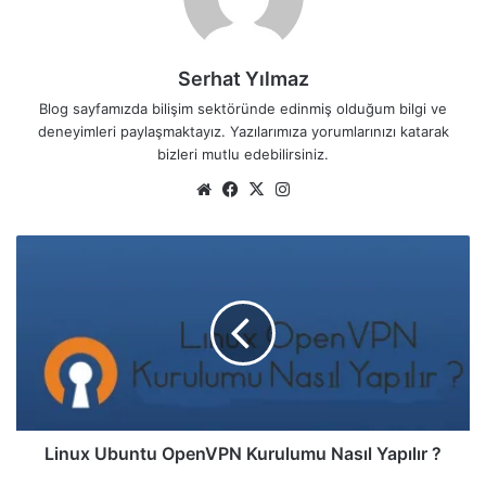
Serhat Yılmaz
Blog sayfamızda bilişim sektöründe edinmiş olduğum bilgi ve
deneyimleri paylaşmaktayız. Yazılarımıza yorumlarınızı katarak
bizleri mutlu edebilirsiniz.
We
Fa
X
Ins
b
ce
tag
sit
bo
ra
L
esi
ok
m
i
n
u
x
U
b
u
n
t
Linux Ubuntu OpenVPN Kurulumu Nasıl Yapılır ?
u