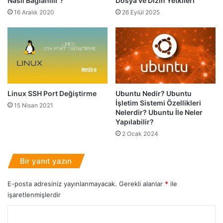
Nasıl Bağlanılır ?
Dosya ve Dizin Yetkileri
a
z
p
16 Aralık 2020
26 Eylül 2025
D
ı
i
l
z
ı
i
r
m
?
i
Ö
r
Linux SSH Port Değiştirme
Ubuntu Nedir? Ubuntu
n
İşletim Sistemi Özellikleri
15 Nisan 2021
e
Nelerdir? Ubuntu İle Neler
ğ
Yapılabilir?
i
2 Ocak 2024
Bir yanıt yazın
E-posta adresiniz yayınlanmayacak.
Gerekli alanlar
*
ile
işaretlenmişlerdir
Y