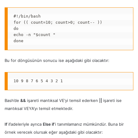
#!/bin/bash

for (( count=10; count>0; count-- ))

do

echo -n "$count "

done
Bu for döngüsünün sonucu ise aşağıdaki gibi olacaktır:
10 9 8 7 6 5 4 3 2 1
Bash’de
&&
işareti mantıksal VE’yi temsil ederken
||
işareti ise
mantıksal VEYA’yı temsil etmektedir.
If
ifadeleriyle ayrıca
Else if
‘i tanımlamanız mümkündür. Buna bir
örnek verecek olursak eğer aşağıdaki gibi olacaktır: