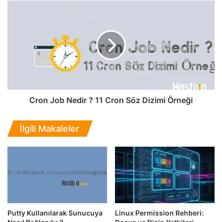
O
C
p
r
e
o
n
n
V
J
P
o
N
b
K
N
u
e
r
d
Cron Job Nedir ? 11 Cron Söz Dizimi Örneği
u
i
l
r
İlgili Makaleler
u
?
m
1
u
1
N
C
a
r
s
o
ı
n
l
S
Putty Kullanılarak Sunucuya
Linux Permission Rehberi:
Y
ö