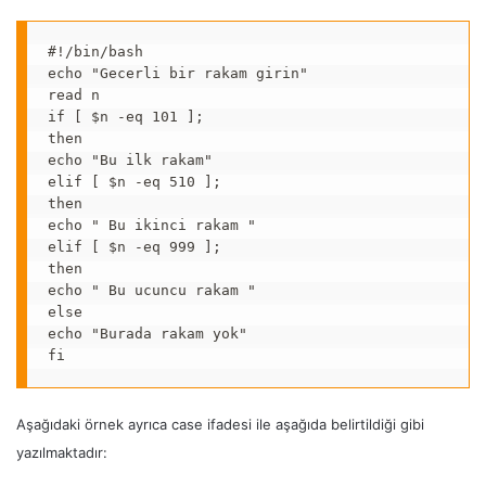
#!/bin/bash

echo "Gecerli bir rakam girin"

read n

if [ $n -eq 101 ];

then

echo "Bu ilk rakam"

elif [ $n -eq 510 ];

then

echo " Bu ikinci rakam "

elif [ $n -eq 999 ];

then

echo " Bu ucuncu rakam "

else

echo "Burada rakam yok"

fi
Aşağıdaki örnek ayrıca case ifadesi ile aşağıda belirtildiği gibi
yazılmaktadır: