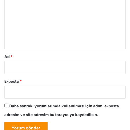
o
r
u
m
*
Ad
*
E-posta
*
Daha sonraki yorumlarımda kullanılması için adım, e-posta
adresim ve site adresim bu tarayıcıya kaydedilsin.