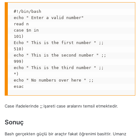
#!/bin/bash

echo " Enter a valid number"

read n

case $n in

101)

Echo " This is the first number " ;;

510)

echo " This is the second number " ;;

999)

echo " This is the third number " ;;

*)

echo " No numbers over here " ;;

esac
Case ifadelerinde
;;
işareti case aralarını temsil etmektedir.
Sonuç
Bash gerçekten güçlü bir araçtır fakat öğrenimi basittir. Umarız