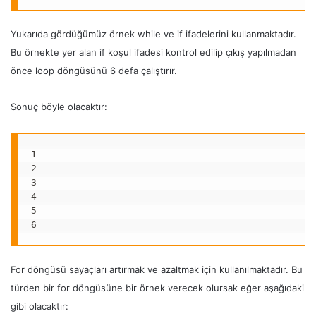
Yukarıda gördüğümüz örnek while ve if ifadelerini kullanmaktadır.
Bu örnekte yer alan if koşul ifadesi kontrol edilip çıkış yapılmadan
önce loop döngüsünü 6 defa çalıştırır.
Sonuç böyle olacaktır:
1

2

3

4

5

6
For döngüsü sayaçları artırmak ve azaltmak için kullanılmaktadır. Bu
türden bir for döngüsüne bir örnek verecek olursak eğer aşağıdaki
gibi olacaktır: