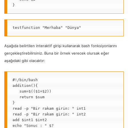
}
testfunction "Merhaba" "Dünya"
Aşağıda belirtilen interaktif girişi kullanarak bash fonksiyonlarını
gerçekleştirebilirsiniz. Buna bir örnek verecek olursak eğer
aşağıdaki gibi olacaktır:
#!/bin/bash

addition(){

   sum=$(($1+$2))

   return $sum

}

read -p "Bir rakam girin: " int1

read -p "Bir rakam girin: " int2

add $int1 $int2

echo "Sonuc : " $?