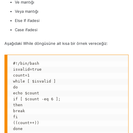
Ve mantığı
Veya mantığı
Else If ifadesi
Case ifadesi
Aşağıdaki While döngüsüne ait kısa bir örnek vereceğiz:
#!/bin/bash

isvalid=true

count=1

while [ $isvalid ]

do

echo $count

if [ $count -eq 6 ];

then

break

fi

((count++))

done