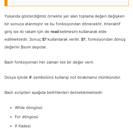
Yukarıda gösterdiğimiz örnekte yer alan toplama değeri değişken
bir sonuca atanmıştır ve bu fonksiyondan dönecektir. Interaktif
giriş ise iki rakam için de
read
kelimesini kullanarak elde
edilmektedir. Sonuç
$?
kullanılarak verilir.
$?
, fonksiyondan dönüş
değerini $sum depolar.
Bash fonksiyonları her zaman tek bir değer verir.
Dosya içinde
#
sembolünü kullanıp not bırakmanız mümkündür.
Bash scriptleri aşağıda belirtilenleri desteklemektedir:
While döngüsü
For döngüsü
If ifadesi