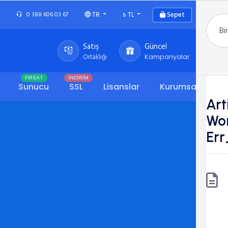
Sepet
0 388 606 03 67
TR
₺
TL
Satış
Güncel
Ortaklığı
Kampanyalar
FIRSAT
İNDİRİM
Sunucu
SSL
Lisanslar
Kurumsal
Art
Wo
Er