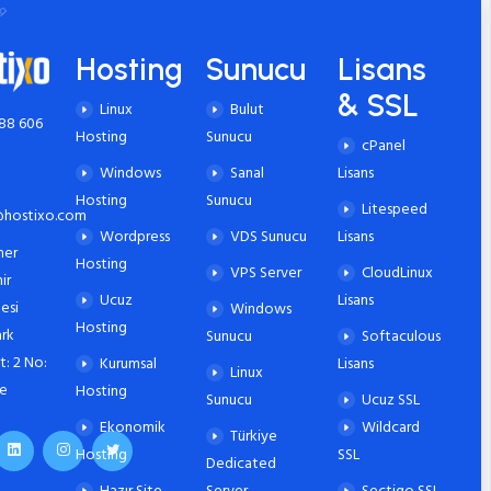
Hosting
Sunucu
Lisans
& SSL
Linux
Bulut
88 606
Hosting
Sunucu
cPanel
Windows
Sanal
Lisans
Hosting
Sunucu
Litespeed
hostixo.com
Wordpress
VDS Sunucu
Lisans
er
Hosting
VPS Server
CloudLinux
ir
Ucuz
Lisans
esi
Windows
Hosting
rk
Sunucu
Softaculous
t: 2 No:
Kurumsal
Lisans
Linux
de
Hosting
Sunucu
Ucuz SSL
Ekonomik
Wildcard
Türkiye
Hosting
SSL
Dedicated
Hazır Site
Server
Sectigo SSL