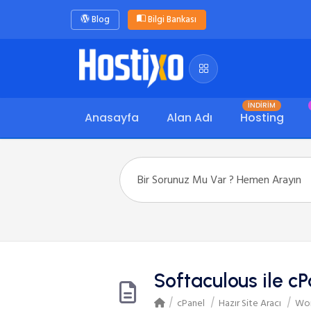
Blog
Bilgi Bankası
İNDİRİM
Anasayfa
Alan Adı
Hosting
Softaculous ile c
cPanel
Hazır Site Aracı
Wor
/
/
/