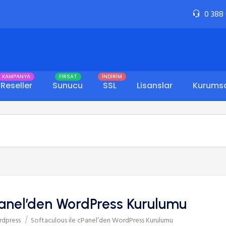
0 388
KAMPANYA
FIRSAT
İNDİRİM
Reseller
Sunucu
SSL
Lisanslar
Kurums
Panel’den WordPress Kurulumu
dpress
Softaculous ile cPanel’den WordPress Kurulumu
/