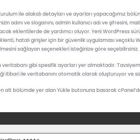
rulum ile alakalı detayları ve ayarları yapacağımız böl
izin adını ve sloganını, admin kullanıcı adı ve şifresini, mail 
ulacak eklentilerde de yardımcı oluyor. Yeni WordPress sürüm
eklenti, hatalı girişler için bir güvenlik uygulaması veçoklu 
lmesini sağlayan seçenekleri isteğinize göre seçebilirsiniz.
 veritabanı gibi spesifik ayarları yer almaktadır. Tavsiy
i itibari ile veritabanını otomatik olarak oluşturuyor ve si
n alt bölümde yer alan Yükle butonuna basarak cPanel’d