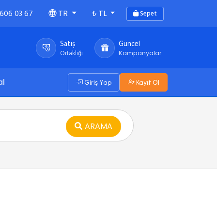
 606 03 67
₺
TR
TL
Sepet
Satış
Güncel
Ortaklığı
Kampanyalar
al
Giriş Yap
Kayıt Ol
ARAMA