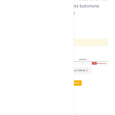
yer alan Remove Selected Accounts butonuna
tıklayarak hesabı kaldırma işlemini
tamamlayabilirsiniz.
WHM Hesabından Hosting Hesabını Silme 2
Tagged:
WHM Hesabından Hosting Hesabını Silme
KAMPANYA !