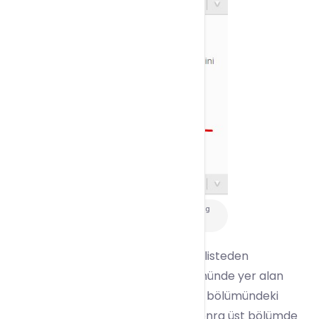
WHM Hesabından
Hosting
Hesabını Silme 1
Ardından silmek istediğiniz hesabı listeden
belirleyerek ya hesabın sağ bölümünde yer alan
Kaldır butonu ile ya da hesabın sol bölümündeki
onay kutucuğunu işaretledikten sonra üst bölümde