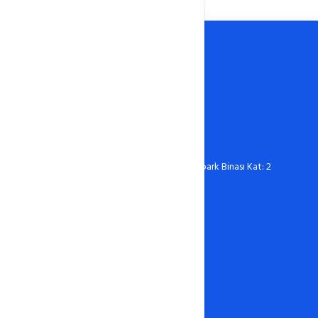
0388 606 03 67
destek@hostixo.com
Ömer Halisdemir Üniversitesi Teknopark Binası Kat: 2
No: 216 Niğde
Hosting
Linux Hosting