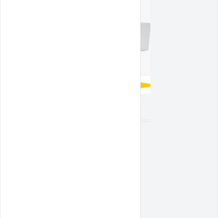
SON YAZILAR
Cpanel SPF Kaydı Nasıl Eklenir ?
Ağustos 4,
2025
Cpanel TXT Kaydı Nasıl Eklenir?
Ağustos 4,
2025
Cpanel SRV Kaydı Nasıl Eklenir ?
Ağustos 4,
2025