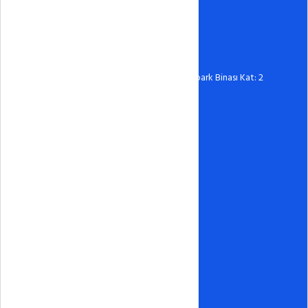
0388 606 03 67
destek@hostixo.com
Ömer Halisdemir Üniversitesi Teknopark Binası Kat: 2
No: 216 Niğde
Hosting
Linux Hosting
Windows Hosting
Wordpress Hosting
Ucuz Hosting
Kurumsal Hosting