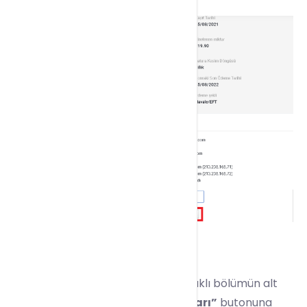
4) Web
Site
leri ve Alan Adları başlıklı bölümün alt
kısmında yer alan
”Posta Hesapları”
butonuna