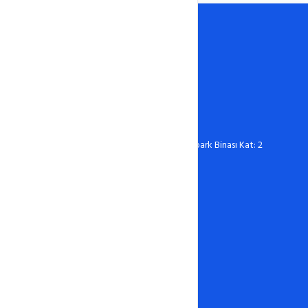
0388 606 03 67
destek@hostixo.com
Ömer Halisdemir Üniversitesi Teknopark Binası Kat: 2
No: 216 Niğde
Hosting
Linux Hosting
Windows Hosting