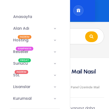
Anasayfa
Alan Adı
İNDİRİM
Hosting
KAMPANYA
Reseller
FIRSAT
Sunucu
Plesk Panel Üzerinde Mail Nasıl
İNDİRİM
SSL
Oluşturulur ?
Lisanslar
Email İşlemleri
Plesk
Plesk Panel Üzerinde Mail
/
/
/
Nasıl Oluşturulur ?
Kurumsal
1)İlk olarak müşteri panelinize giriş yapınız daha