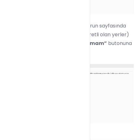
6) Ardından E-Posta Adresi Oluşturun sayfasında
zorunlu alanları (kırmızı yıldızla işaretli olan yerler)
eksiksiz bir şekilde doldurarak
”Tamam”
butonuna
tıklayınız.