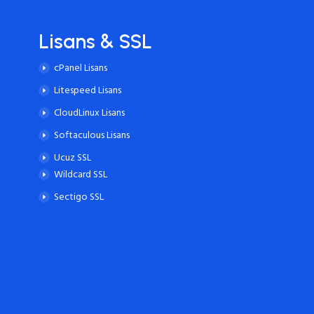
Lisans & SSL
cPanel Lisans
Litespeed Lisans
CloudLinux Lisans
Softaculous Lisans
Ucuz SSL
Wildcard SSL
Sectigo SSL