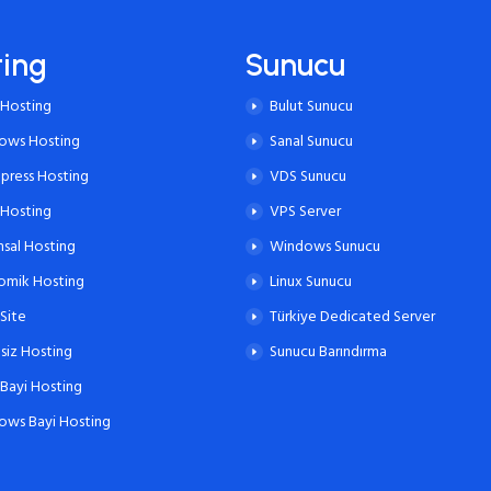
ting
Sunucu
 Hosting
Bulut Sunucu
ows Hosting
Sanal Sunucu
press Hosting
VDS Sunucu
 Hosting
VPS Server
sal Hosting
Windows Sunucu
omik Hosting
Linux Sunucu
 Site
Türkiye Dedicated Server
siz Hosting
Sunucu Barındırma
 Bayi Hosting
ows Bayi Hosting