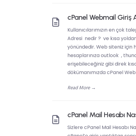
cPanel Webmail Giriş 
Kullanıcılarımızın en çok tal
Adresi nedir ? ve kısa yoldan
yönündedir. Web siteniz için
hesaplarınıza outlook , thun
erişebileceğiniz gibi direk kıs
dökümanımızda cPanel Webma
Read More
→
cPanel Mail Hesabı Nas
Sizlere cPanel Mail Hesabı Na
cPanel’e giriş yaptıktan son