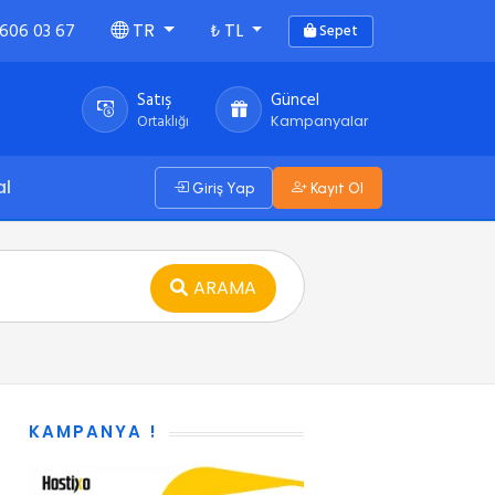
 606 03 67
₺
TR
TL
Sepet
Satış
Güncel
Ortaklığı
Kampanyalar
al
Giriş Yap
Kayıt Ol
ARAMA
KAMPANYA !