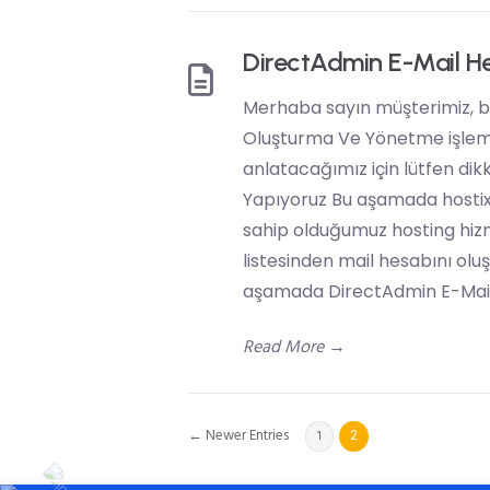
DirectAdmin E-Mail H
Merhaba sayın müşterimiz, b
Oluşturma Ve Yönetme işleml
anlatacağımız için lütfen dik
Yapıyoruz Bu aşamada hostix
sahip olduğumuz hosting hizm
listesinden mail hesabını olu
aşamada DirectAdmin E-Mail
Read More
→
← Newer Entries
1
2