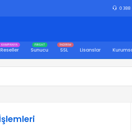
0 388
KAMPANYA
FIRSAT
İNDİRİM
Reseller
Sunucu
SSL
Lisanslar
Kurums
İşlemleri