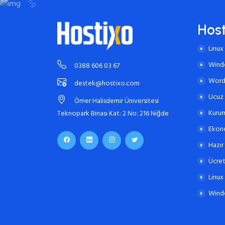
Hos
Linux
Wind
0388 606 03 67
Word
destek@hostixo.com
Ucuz
Ömer Halisdemir Üniversitesi
Kurum
Teknopark Binası Kat: 2 No: 216 Niğde
Ekon
Hazır
Ücret
Linux
Wind