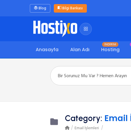
Blog
Bilgi Bankası
İNDİRİM
Anasayfa
Alan Adı
Hosting
Email 
Category:
Email İşlemleri
/
/