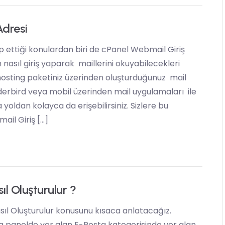
Adresi
ep ettiği konulardan biri de cPanel Webmail Giriş
 nasıl giriş yaparak maillerini okuyabilecekleri
 hosting paketiniz üzerinden oluşturduğunuz mail
derbird veya mobil üzerinden mail uygulamaları ile
a yoldan kolayca da erişebilirsiniz. Sizlere bu
il Giriş […]
ıl Oluşturulur ?
sıl Oluşturulur konusunu kısaca anlatacağız.
ra panelde yer alan E-Posta kategorisinde yer alan