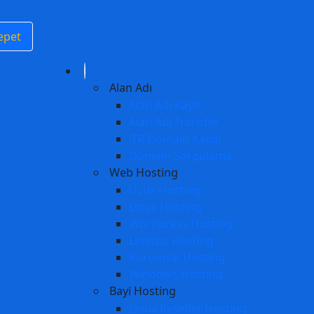
epet
Alan Adı
Alan Adı Kaydı
Alan Adı Transfer
.TR Domain Kaydı
Domain Sorgulama
Web Hosting
Ucuz Hosting
Linux Hosting
Wordpress Hosting
Limitsiz Hosting
Kurumsal Hosting
Windows Hosting
Bayi Hosting
Linux Reseller Hosting