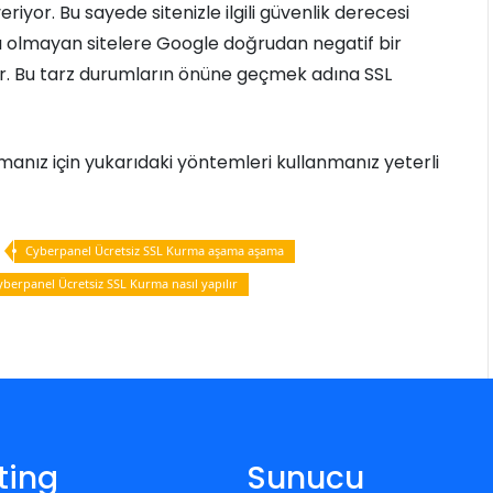
eriyor. Bu sayede sitenizle ilgili güvenlik derecesi
sı olmayan sitelere Google doğrudan negatif bir
or. Bu tarz durumların önüne geçmek adına SSL
pmanız için yukarıdaki yöntemleri kullanmanız yeterli
Cyberpanel Ücretsiz SSL Kurma aşama aşama
yberpanel Ücretsiz SSL Kurma nasıl yapılır
ting
Sunucu