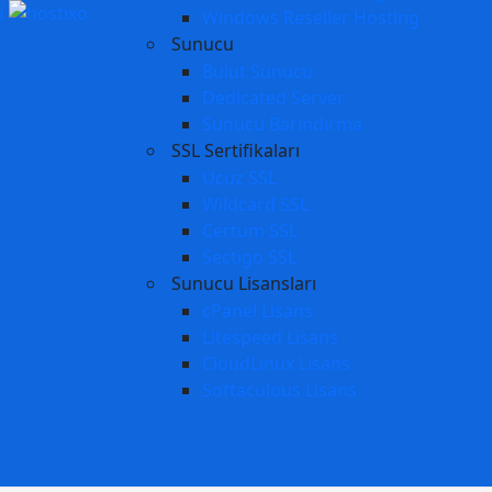
Windows Reseller Hosting
Sunucu
Bulut Sunucu
Dedicated Server
Sunucu Barındırma
SSL Sertifikaları
Ucuz SSL
Wildcard SSL
Certum SSL
Sectigo SSL
Sunucu Lisansları
cPanel Lisans
Litespeed Lisans
CloudLinux Lisans
Softaculous Lisans