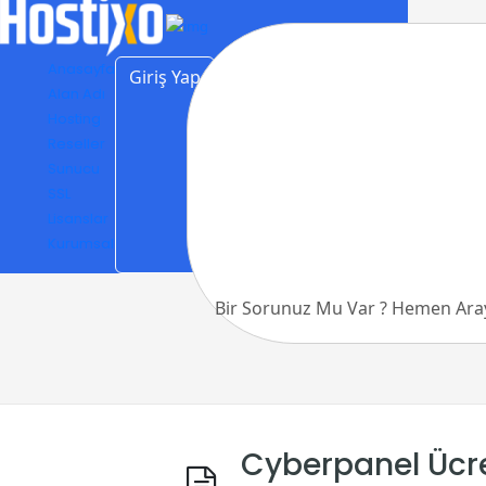
Anasayfa
Giriş Yap
Kayıt Ol
Alan Adı
Hosting
Reseller
Sunucu
SSL
Lisanslar
Kurumsal
Cyberpanel Ücr