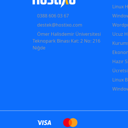
Linux 
0388 606 03 67
Window
destek@hostixo.com
Wordpr
Ömer Halisdemir Üniversitesi
Ucuz H
Teknopark Binası Kat: 2 No: 216
Kurums
Niğde
Ekonom
Hazır S
Ücrets
Linux B
Window