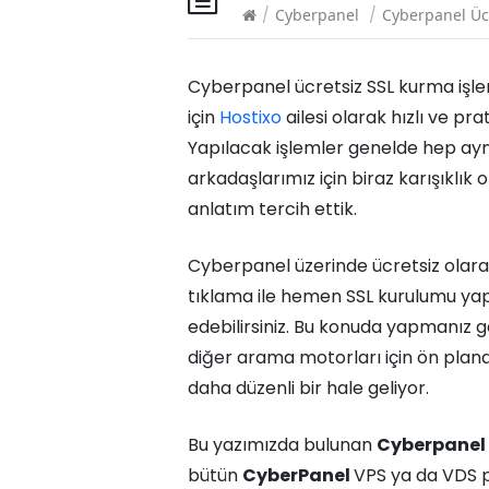
/
Cyberpanel
/
Cyberpanel Üc
Cyberpanel ücretsiz SSL kurma işlemi
için
Hostixo
ailesi olarak hızlı ve pr
Yapılacak işlemler genelde hep aynı
arkadaşlarımız için biraz karışıklık 
anlatım tercih ettik.
Cyberpanel üzerinde ücretsiz olarak
tıklama ile hemen SSL kurulumu yapabi
edebilirsiniz. Bu konuda yapmanız g
diğer arama motorları için ön plana ç
daha düzenli bir hale geliyor.
Bu yazımızda bulunan
Cyberpanel 
bütün
CyberPanel
VPS ya da VDS pa