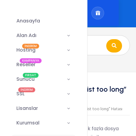
Anasayfa
Alan Adı
İNDİRİM
Hosting
KAMPANYA
Reseller
FIRSAT
Sunucu
/bin/rm: “Argument list too long”
İNDİRİM
SSL
Hatası
Lisanslar
Sunucu
/bin/rm: “Argument list too long” Hatası
/
/
Kurumsal
Linux
tabanlı sistemlerde, içinde çok fazla dosya