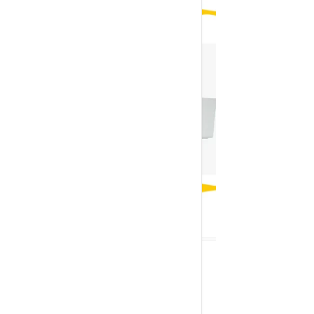
SON YAZILAR
Cpanel SPF Kaydı Nasıl Eklenir ?
Ağustos 4,
2025
Cpanel TXT Kaydı Nasıl Eklenir?
Ağustos 4,