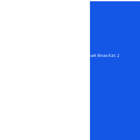
0388 606 03 67
destek@hostixo.com
Ömer Halisdemir Üniversitesi Teknopark Binası Kat: 2
No: 216 Niğde
Hosting
Linux Hosting
Windows Hosting
Wordpress Hosting