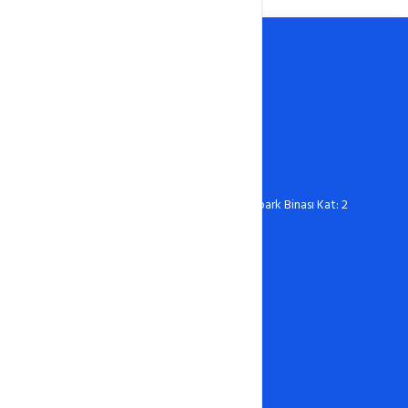
0388 606 03 67
destek@hostixo.com
Ömer Halisdemir Üniversitesi Teknopark Binası Kat: 2
No: 216 Niğde
Hosting
Linux Hosting