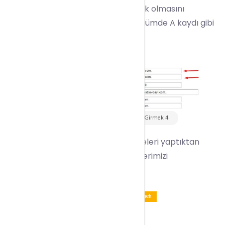
Ardından NS kayıtlarını değiştirerek olmasını
istediğimiz şekle getiriyoruz. Bu bölümde A kaydı gibi
değişkenleri de değiştirebilirsiniz.
WHM Panelde Özel DNS Ayarları Girmek 4
Gerekli düzenlemeleri ve düzeltmeleri yaptıktan
sonra Kaydet butonu ile değişikliklerimizi
kaydediyoruz.
Tagged:
WHM Panelde Özel DNS Ayarları Girmek