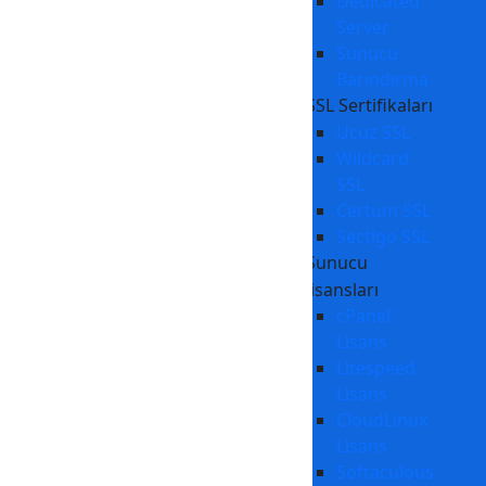
Dedicated
Server
Sunucu
Barındırma
SSL Sertifikaları
Ucuz SSL
Wildcard
SSL
Certum SSL
Sectigo SSL
Sunucu
Lisansları
cPanel
Lisans
Litespeed
Lisans
CloudLinux
Lisans
Softaculous