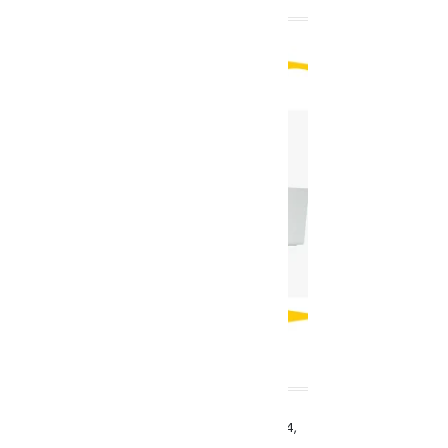
KAMPANYA !
SON YAZILAR
Cpanel SPF Kaydı Nasıl Eklenir ?
Ağustos 4,