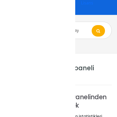
Lisans
Articles Tagged: bayi paneli
istatistikleri
DirectAdmin Bayi Panelinden
İstatistikleri Görmek
DirectAdmin bayi panelinden istatistikleri