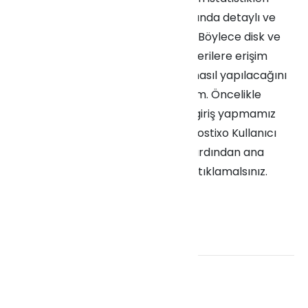
görmek size hesabınız hakkında detaylı ve
önemli bilgiler vermektedir. Böylece disk ve
trafik kullanımı gibi önemli verilere erişim
sağlayabilirsiniz. Bu işlemin nasıl yapılacağını
detaylı bir şekilde inceleyelim. Öncelikle
DirectAdmin bayi paneline giriş yapmamız
gerekmektedir. Bunun için Hostixo Kullanıcı
panelinize giriş yapmalı ve ardından ana
sayfadaki Hizmetler kısmını tıklamalsınız.
Arından çıkan sayfada […]
Read More
→