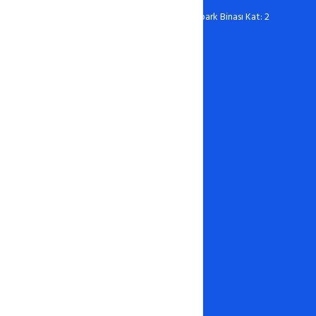
Ömer Halisdemir Üniversitesi Teknopark Binası Kat: 2
No: 216 Niğde
Hosting
Linux Hosting
Windows Hosting
Wordpress Hosting
Ucuz Hosting
Kurumsal Hosting
Ekonomik Hosting
Hazır Site
Ücretsiz Hosting