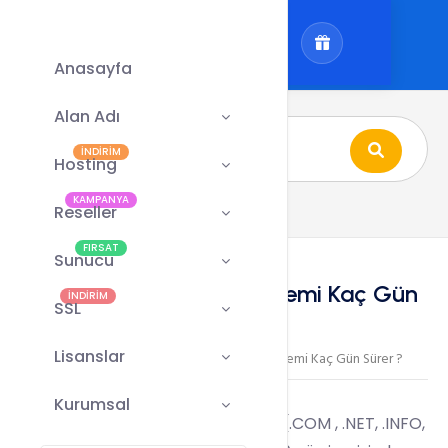
Anasayfa
Alan Adı
İNDİRİM
Hosting
KAMPANYA
Reseller
FIRSAT
Sunucu
Alan Adı Transfer İşlemi Kaç Gün
İNDİRİM
SSL
Sürer ?
Lisanslar
Alan Adı
Alan Adı Transfer İşlemi Kaç Gün Sürer ?
/
/
Kurumsal
Alan Adı
transfer işlemleri jenerik (.COM , .NET, .INFO,