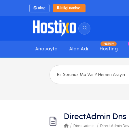
Blog
Bilgi Bankası
İNDİRİM
Anasayfa
Alan Adı
Hosting
DirectAdmin Dns
Directadmin
DirectAdmin Dns
/
/