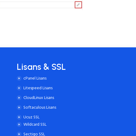
Lisans & SSL
cPanel Lisans
Litespeed Lisans
CloudLinux Lisans
Softaculous Lisans
Ucuz SSL
Wildcard SSL
Sectigo SSL