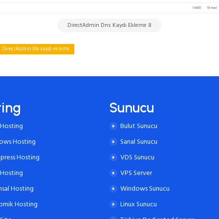
DirectAdmin Dns Kaydı Ekleme 8
DirectAdmin Mx kaydı ekleme
ting
Sunucu
 Hosting
Bulut Sunucu
ows Hosting
Sanal Sunucu
press Hosting
VDS Sunucu
 Hosting
VPS Server
sal Hosting
Windows Sunucu
omik Hosting
Linux Sunucu