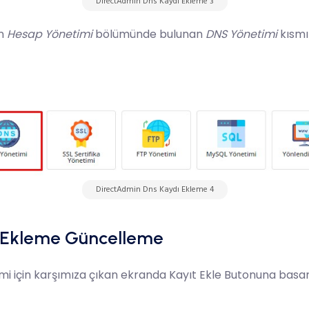
DirectAdmin Dns Kaydı Ekleme 3
an
Hesap Yönetimi
bölümünde bulunan
DNS Yönetimi
kısmı 
DirectAdmin Dns Kaydı Ekleme 4
ı Ekleme Güncelleme
i için karşımıza çıkan ekranda Kayıt Ekle Butonuna basa