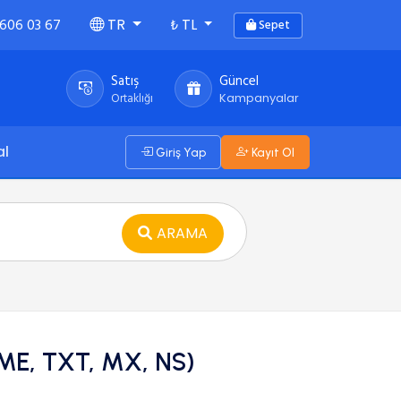
 606 03 67
₺
TR
TL
Sepet
Satış
Güncel
Ortaklığı
Kampanyalar
al
Giriş Yap
Kayıt Ol
ARAMA
ME, TXT, MX, NS)