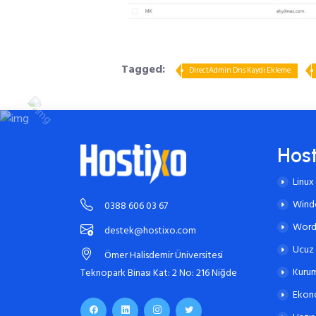
Tagged:
DirectAdmin Dns Kaydı Ekleme
Hos
Linux
Wind
0388 606 03 67
Word
destek@hostixo.com
Ucuz
Ömer Halisdemir Üniversitesi
Kurum
Teknopark Binası Kat: 2 No: 216 Niğde
Ekon