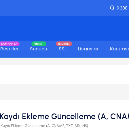
0 388
KAMPANYA
FIRSAT
İNDİRİM
Reseller
Sunucu
SSL
Lisanslar
Kurums
 Kaydı Ekleme Güncelleme (A, CNA
 Kaydı Ekleme Güncelleme (A, CNAME, TXT, MX, NS)