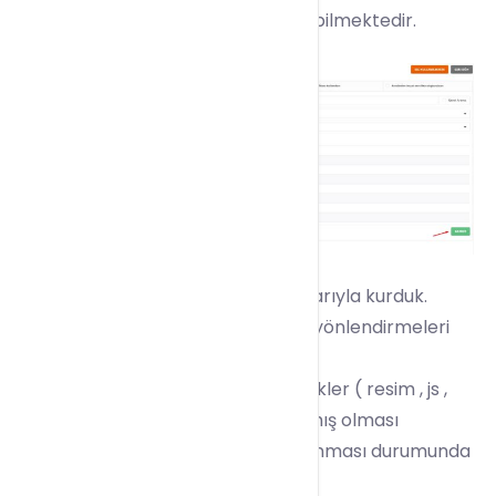
sonra bir süre beklemeniz gerekebilmektedir.
SSL sertifikamızın kurulumunu başarıyla kurduk.
İşlemler sonrası yazılımsal olarak yönlendirmeleri
gerçekleştirmeniz gerekicektir.
Ayrıca siteniz tarafındaki tüm içerikler ( resim , js ,
css ) ssl olacak şekilde tanımlanmış olması
gerekmektedir.Bu şekilde tanımlanması durumunda
kilit simgesi çıkacaktır.