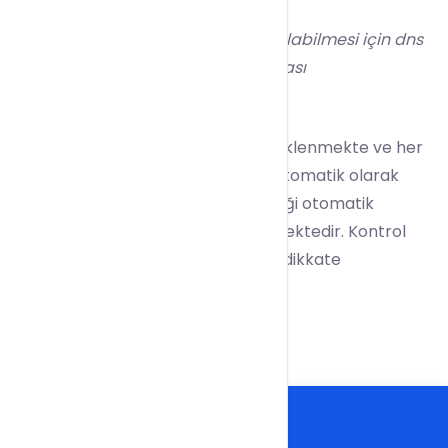
Bunun yanı sıra SSL sertifikası kurulabilmesi için dns
kayıtlarınızın firmamıza yönlü olması
gerekmektedir.
Let’s Encrypt SSL, 3 aylık olarak yüklenmekte ve her
3 aylık periyotta
SSL sertifikası
otomatik olarak
yenilenmektedir. Ancak yapı gereği otomatik
hatırlatmalar tarafınıza ulaşabilmektedir. Kontrol
etmeniz amaçlı bu hatırlatmaları dikkate
alabilirsiniz.