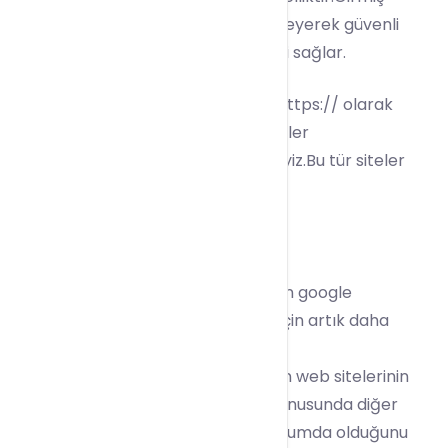
olduğunuz kredi kartı bilgisini şifreleyerek güvenli
şekilde alışveriş gerçekleştirmenizi sağlar.
Eğer girmiş olduğunuz web sitesi https:// olarak
açılmıyor ise kesinlikle bu tür işlemler
gerçekleştirmemenizi önermekteyiz.Bu tür siteler
SSL ile korunmamaktadır.
SSL Sertifikasının Önemi Nedir ?
SSL sertifikası
yakın zamanda çıkan google
güncellemesi ile tüm web siteleri için artık daha
önemli bir hale gelmiştir.
Google,
SSL
sertifikasına sahip olan web sitelerinin
arama sonuçlarında listelenme konusunda diğer
sitelere göre
daha avantajlı
konumda olduğunu