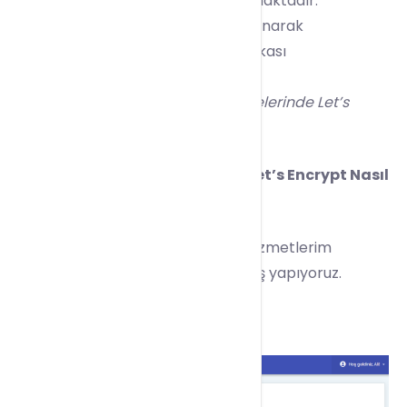
olarak SSL sertifika hizmeti sağlamaktadır.
Firmamızda bu oluşumdan yararlanarak
müşterilerimize ücretsiz SSL sertifikası
sağlamaktadır.
Özellikle blog ve basit eticaret sitelerinde Let’s
Encrypyt SSL önerilmektedir.
Directadmin
panel üzerinden Let’s Encrypt Nasıl
Kurulur ?
1 –
Müşteri Paneli > Hizmetler > Hizmetlerim
bölümünden ilgili hizmetimize geçiş yapıyoruz.