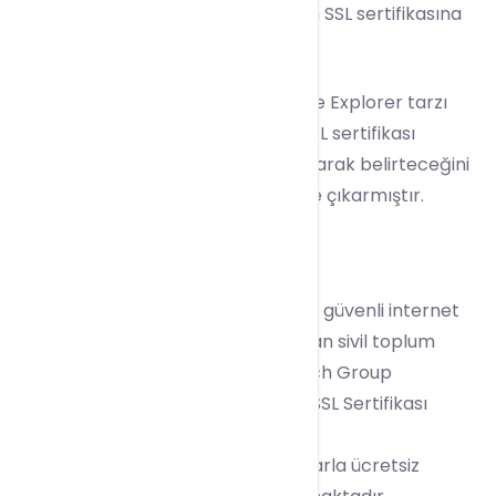
belirtmiştir.Böylece web sitelerinin SSL sertifikasına
sahip olması zorunlu olmuştur.
Bunun yanı sıra Chrome , Firefox ve Explorer tarzı
sık kullanılan web tarayıcılarıda SSL sertifikası
olmayan web sitelerini güvensiz olarak belirteceğini
açıklamış ve bu yönde güncelleme çıkarmıştır.
Let’s Encrypt SSL Nedir ?
Let’s Encrypyt ; ziyaretçilere daha güvenli internet
deneyimi sağlama amacı ile kurulan sivil toplum
kuruluşu Internet Security Research Group
tarafından oluşturulmuş, ücretsiz SSL Sertifikası
servisidir.
Hosting
hesaplarına 3 aylık aralıklarla ücretsiz