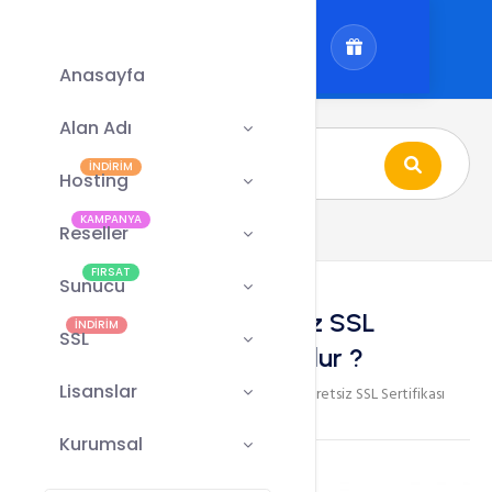
Anasayfa
Alan Adı
İNDİRİM
Hosting
KAMPANYA
Reseller
FIRSAT
Sunucu
Directadmin Ücretsiz SSL
İNDİRİM
SSL
Sertifikası Nasıl Kurulur ?
Lisanslar
Directadmin
Directadmin Ücretsiz SSL Sertifikası
/
/
Nasıl Kurulur ?
Kurumsal
Bu dökümantasyonumuzda