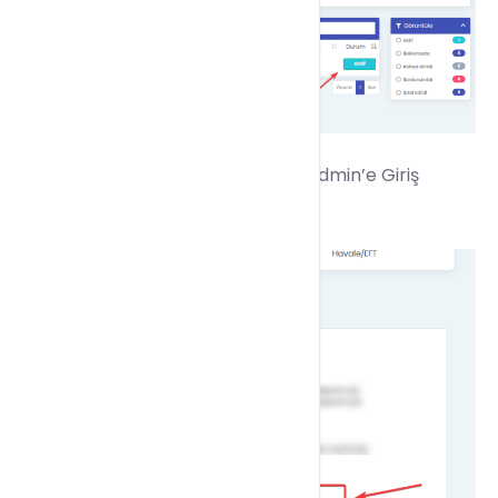
2 –
Sayfayı aşağı çekerek Directadmin’e Giriş
Yapıyoruz.