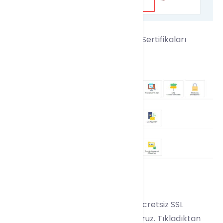
3 –
Directadmin arayüzünden SSL Sertifikaları
Bölümüne giriş yapıyoruz.
4 –
Oluştur butonuna tıklayarak ücretsiz SSL
sertifikamızı aktif konuma getiriyoruz. Tıkladıktan