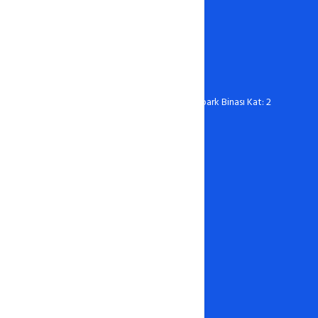
0388 606 03 67
destek@hostixo.com
Ömer Halisdemir Üniversitesi Teknopark Binası Kat: 2
No: 216 Niğde
Hosting
Linux Hosting
Windows Hosting
Wordpress Hosting
Ucuz Hosting